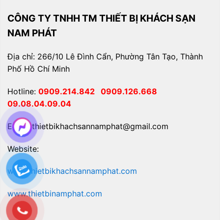
CÔNG TY TNHH TM THIẾT BỊ KHÁCH SẠN
NAM PHÁT
Địa chỉ: 266/10 Lê Đình Cẩn, Phường Tân Tạo, Thành
Phố Hồ Chí Minh
Hotline:
0909.214.842
0909.126.668
09.08.04.09.04
Email: thietbikhachsannamphat@gmail.com
Website:
www.thietbikhachsannamphat.com
www.thietbinamphat.com