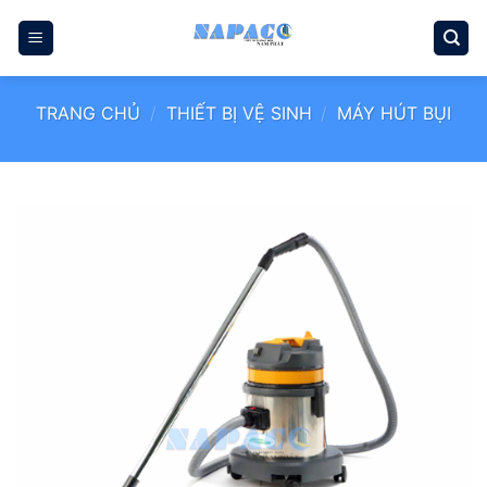
Bỏ
qua
nội
dung
TRANG CHỦ
/
THIẾT BỊ VỆ SINH
/
MÁY HÚT BỤI