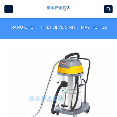
Bỏ
qua
nội
dung
TRANG CHỦ
/
THIẾT BỊ VỆ SINH
/
MÁY HÚT BỤI