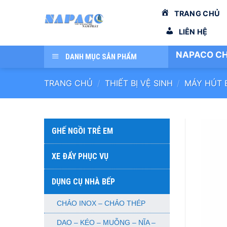
Bỏ
TRANG CHỦ
qua
nội
LIÊN HỆ
dung
NAPACO CH
DANH MỤC SẢN PHẨM
TRANG CHỦ
/
THIẾT BỊ VỆ SINH
/
MÁY HÚT 
GHẾ NGỒI TRẺ EM
XE ĐẨY PHỤC VỤ
DỤNG CỤ NHÀ BẾP
CHẢO INOX – CHẢO THÉP
DAO – KÉO – MUỖNG – NĨA –