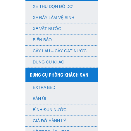
XE THU DỌN ĐỒ DƠ
XE ĐẨY LÀM VỆ SINH
XE VẮT NƯỚC
BIỂN BÁO
CÂY LAU – CÂY GẠT NƯỚC
DỤNG CỤ KHÁC
DỤNG CỤ PHÒNG KHÁCH SẠN
EXTRA BED
BÀN ỦI
BÌNH ĐUN NƯỚC
GIÁ ĐỠ HÀNH LÝ