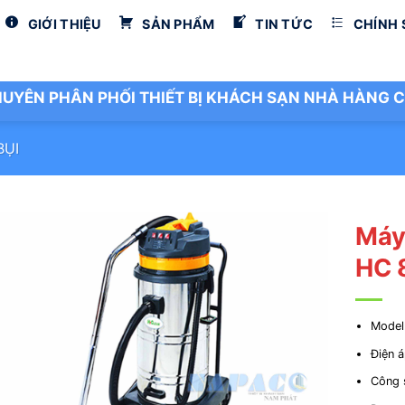
GIỚI THIỆU
SẢN PHẨM
TIN TỨC
CHÍNH
UYÊN PHÂN PHỐI THIẾT BỊ KHÁCH SẠN NHÀ HÀNG C
BỤI
Máy
HC 
Model
Điện 
Công 