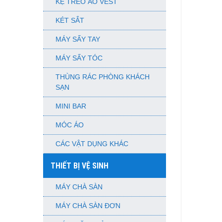
KỆ TREO ÁO VEST
KÉT SẮT
MÁY SẤY TAY
MÁY SẤY TÓC
THÙNG RÁC PHÒNG KHÁCH
SẠN
MINI BAR
MÓC ÁO
CÁC VẬT DỤNG KHÁC
THIẾT BỊ VỆ SINH
MÁY CHÀ SÀN
MÁY CHÀ SÀN ĐƠN