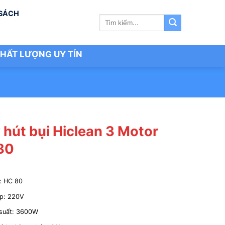
 SÁCH
Tìm
kiếm:
HẤT LƯỢNG UY TÍN
 hút bụi Hiclean 3 Motor
80
: HC 80
áp: 220V
suất: 3600W