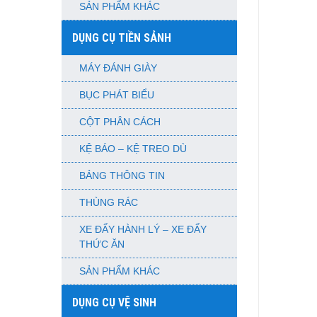
SẢN PHẨM KHÁC
DỤNG CỤ TIỀN SẢNH
MÁY ĐÁNH GIÀY
BỤC PHÁT BIỂU
CỘT PHÂN CÁCH
KỆ BÁO – KỆ TREO DÙ
BẢNG THÔNG TIN
THÙNG RÁC
XE ĐẨY HÀNH LÝ – XE ĐẨY
THỨC ĂN
SẢN PHẨM KHÁC
DỤNG CỤ VỆ SINH