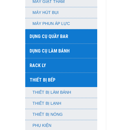
MÁY GIẶT THẢM
MÁY HÚT BỤI
MÁY PHUN ÁP LỰC
DỤNG CỤ QUẦY BAR
DỤNG CỤ LÀM BÁNH
RACK LY
THIẾT BỊ BẾP
THIẾT BỊ LÀM BÁNH
THIẾT BỊ LẠNH
THIẾT BỊ NÓNG
PHỤ KIỆN