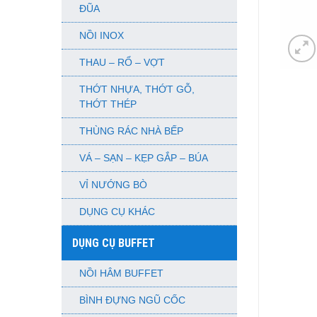
ĐŨA
NỒI INOX
THAU – RỔ – VỢT
THỚT NHỰA, THỚT GỖ,
THỚT THÉP
THÙNG RÁC NHÀ BẾP
VÁ – SẠN – KẸP GẮP – BÚA
VỈ NƯỚNG BÒ
DỤNG CỤ KHÁC
DỤNG CỤ BUFFET
NỒI HÂM BUFFET
BÌNH ĐỰNG NGŨ CỐC