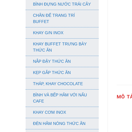
BÌNH ĐỰNG NƯỚC TRÁI CÂY
CHÂN ĐẾ TRANG TRÍ
BUFFET
KHAY G/N INOX
KHAY BUFFET TRƯNG BÀY
THỨC ĂN
NẮP ĐẬY THỨC ĂN
KẸP GẮP THỨC ĂN
THÁP, KHAY CHOCOLATE
BÌNH VÀ BẾP HÂM VỚI NẤU
MÔ T
CAFE
KHAY CƠM INOX
ĐÈN HÂM NÓNG THỨC ĂN