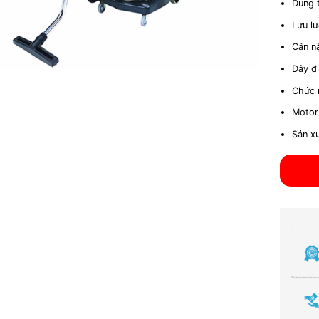
Dung 
Lưu lư
Cân n
Dây đ
Chức 
Motor
Sản xu