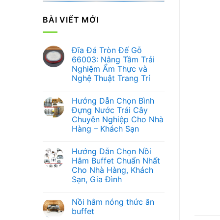
BÀI VIẾT MỚI
Đĩa Đá Tròn Đế Gỗ
66003: Nâng Tầm Trải
Nghiệm Ẩm Thực và
Nghệ Thuật Trang Trí
Không
có
Hướng Dẫn Chọn Bình
bình
luận
Đựng Nước Trái Cây
ở
Chuyên Nghiệp Cho Nhà
Đĩa
Đá
Hàng – Khách Sạn
Tròn
Đế
Không
Gỗ
có
Hướng Dẫn Chọn Nồi
66003:
bình
Nâng
luận
Hâm Buffet Chuẩn Nhất
ở
Tầm
Cho Nhà Hàng, Khách
Hướng
Trải
Dẫn
Nghiệm
Sạn, Gia Đình
Chọn
Ẩm
Bình
Không
Thực
Đựng
có
và
Nồi hâm nóng thức ăn
Nước
bình
Nghệ
Trái
luận
Thuật
buffet
ở
Cây
Trang