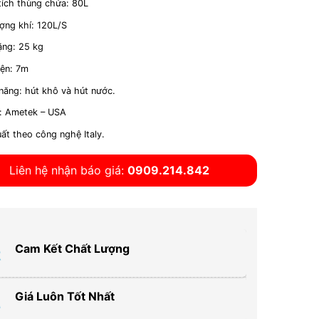
tích thùng chứa: 80L
ợng khí: 120L/S
ặng: 25 kg
iện: 7m
năng: hút khô và hút nước.
: Ametek – USA
ất theo công nghệ Italy.
Liên hệ nhận báo giá:
0909.214.842
Cam Kết Chất Lượng
Giá Luôn Tốt Nhất