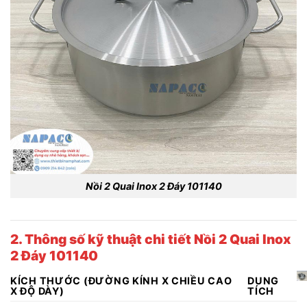
Nồi 2 Quai Inox 2 Đáy 101140
2. Thông số kỹ thuật chi tiết
Nồi 2 Quai Inox
2 Đáy 101140
KÍCH THƯỚC (ĐƯỜNG KÍNH X CHIỀU CAO
DUNG
X ĐỘ DÀY)
TÍCH