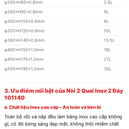
φ200×H85x0.8mm
2.6L
φ280×H95x0.8mm
6L
φ300×H105x0.8mm
8L
φ320×H120x0.8mm
10L
φ360×H140x0.8mm
13.5L
φ400×H150x1.0mm
18L
φ450×H170x1.2mm
27L
φ500×H180x1.2mm
35L
3. Ưu điểm nổi bật của Nồi 2 Quai Inox 2 Đáy
101140
a. Chất liệu inox cao cấp – An toàn và bền bỉ
Toàn bộ nồi và nắp đều làm bằng inox cao cấp không
gỉ, có độ bóng sáng đẹp mắt, không thôi nhiễm chất