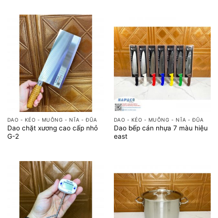
DAO - KÉO - MUỖNG - NĨA - ĐŨA
DAO - KÉO - MUỖNG - NĨA - ĐŨA
Dao chặt xương cao cấp nhỏ
Dao bếp cán nhựa 7 màu hiệu
G-2
east