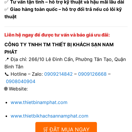
✅
Tư vấn tận tình – hỗ trợ kỹ thuật và hậu mãi lâu dài
✅
Giao hàng toàn quốc – hỗ trợ đổi trả nếu có lỗi kỹ
thuật
Liên hệ ngay để được tư vấn và báo giá ưu đãi:
CÔNG TY TNHH TM THIẾT BỊ KHÁCH SẠN NAM
PHÁT
📍 Địa chỉ: 266/10 Lê Đình Cẩn, Phường Tân Tạo, Quận
Bình Tân
📞 Hotline – Zalo:
0909214842
–
0909126668
–
0908040904
🌐 Website:
www.thietbinamphat.com
www.thietbikhachsannamphat.com
🛒 ĐẶT MUA NGAY