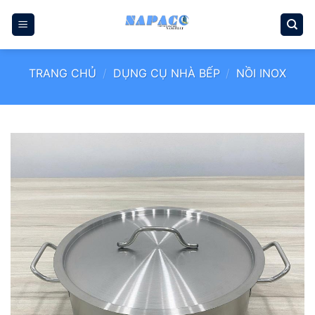
Bỏ
qua
nội
dung
TRANG CHỦ
/
DỤNG CỤ NHÀ BẾP
/
NỒI INOX