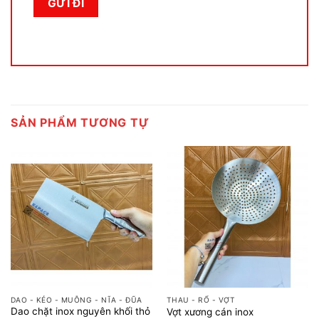
SẢN PHẨM TƯƠNG TỰ
DAO - KÉO - MUỖNG - NĨA - ĐŨA
THAU - RỔ - VỢT
Dao chặt inox nguyên khối thỏ
Vợt xương cán inox