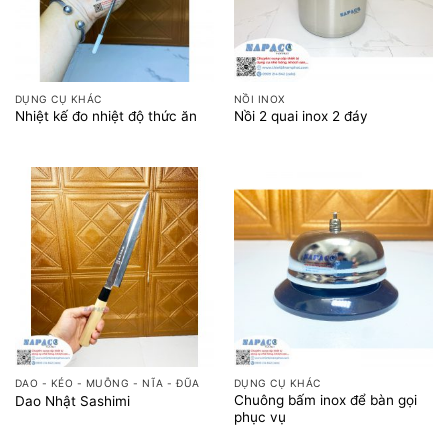
DỤNG CỤ KHÁC
NỒI INOX
Nhiệt kế đo nhiệt độ thức ăn
Nồi 2 quai inox 2 đáy
DAO - KÉO - MUỖNG - NĨA - ĐŨA
DỤNG CỤ KHÁC
Chuông bấm inox để bàn gọi
Dao Nhật Sashimi
phục vụ