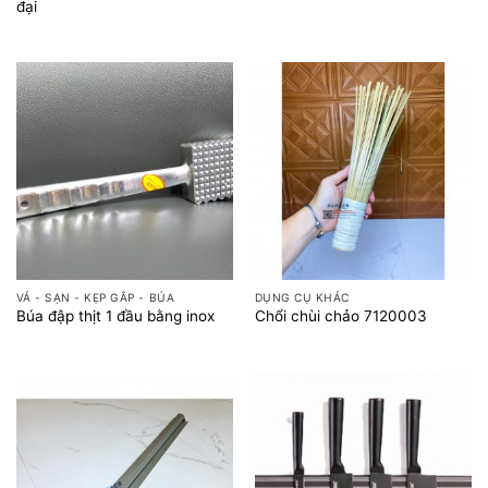
đại
VÁ - SẠN - KẸP GẮP - BÚA
DỤNG CỤ KHÁC
Búa đập thịt 1 đầu bằng inox
Chổi chùi chảo 7120003