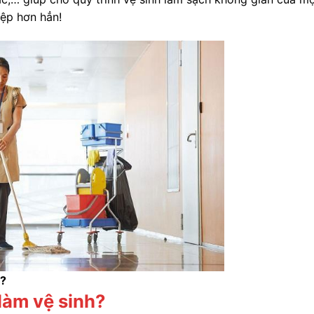
iệp hơn hẳn!
ì?
làm vệ sinh?