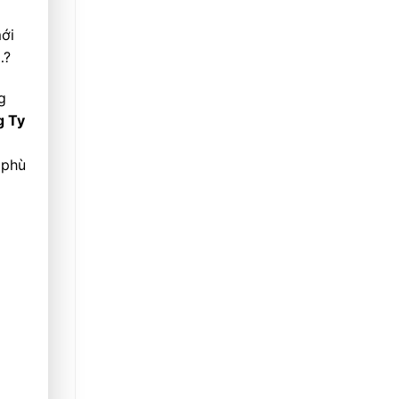
mới
…?
g
 Ty
 phù