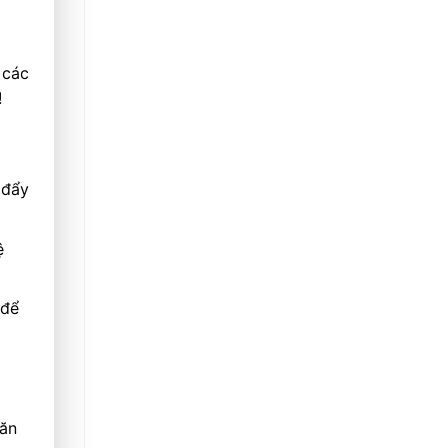
 các
!
 đẩy
ệ
 để
căn