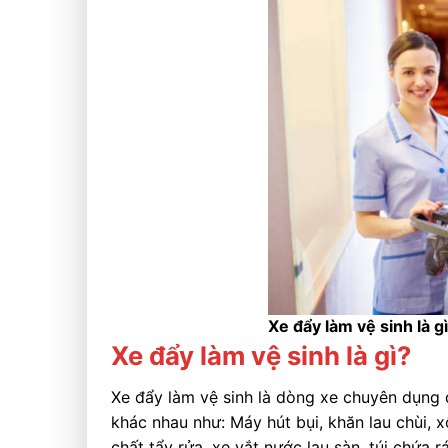
Xe đẩy làm vệ sinh là g
Xe đẩy làm vệ sinh là gì?
Xe đẩy làm vệ sinh là dòng xe chuyên dụng 
khác nhau như: Máy hút bụi, khăn lau chùi, x
chất tẩy rửa, xe vắt nước lau sàn, túi chứa 