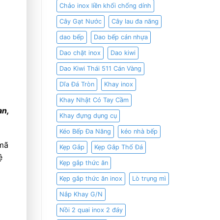
Chảo inox liền khối chống dính
Cây Gạt Nước
Cây lau đa năng
dao bếp
Dao bếp cán nhựa
Dao chặt inox
Dao kiwi
Dao Kiwi Thái 511 Cán Vàng
Dĩa Đá Tròn
Khay inox
Khay Nhật Có Tay Cầm
ạn,
Khay đựng dụng cụ
Kéo Bếp Đa Năng
kéo nhà bếp
 mã
Kẹp Gắp
Kẹp Gắp Thố Đá
ệ
Kẹp gắp thức ăn
Kẹp gắp thức ăn inox
Lò trụng mì
Nắp Khay G/N
Nồi 2 quai inox 2 đáy