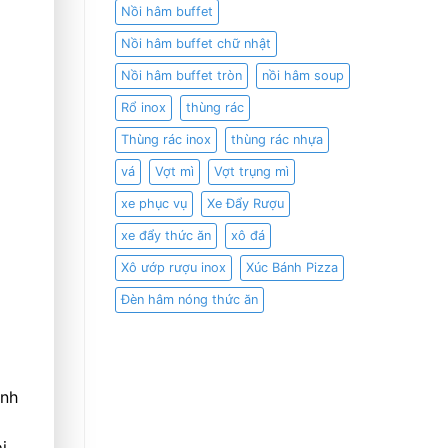
Nồi hâm buffet
Nồi hâm buffet chữ nhật
Nồi hâm buffet tròn
nồi hâm soup
Rổ inox
thùng rác
Thùng rác inox
thùng rác nhựa
vá
Vợt mì
Vợt trụng mì
xe phục vụ
Xe Đẩy Rượu
xe đẩy thức ăn
xô đá
Xô ướp rượu inox
Xúc Bánh Pizza
Đèn hâm nóng thức ăn
inh
i