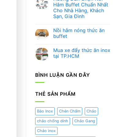
Nâng
luận
Hâm Buffet Chuẩn Nhất
ở
Tầm
Cho Nhà Hàng, Khách
Hướng
Trải
Dẫn
Nghiệm
Sạn, Gia Đình
Chọn
Ẩm
Bình
Không
Thực
Đựng
có
và
Nồi hâm nóng thức ăn
Nước
bình
Nghệ
Trái
luận
Thuật
buffet
ở
Cây
Trang
Hướng
Chuyên
Không
Trí
Dẫn
Nghiệp
có
Mua xe đẩy thức ăn inox
Chọn
Cho
bình
Nồi
Nhà
luận
tại TP.HCM
Hâm
ở
Hàng
Buffet
Nồi
–
Không
Chuẩn
hâm
Khách
có
Nhất
nóng
Sạn
bình
BÌNH LUẬN GẦN ĐÂY
Cho
thức
luận
Nhà
ăn
ở
Hàng,
buffet
Mua
Khách
xe
Sạn,
đẩy
THẺ SẢN PHẨM
Gia
thức
Đình
ăn
inox
tại
TP.HCM
Bào Inox
Chén Chấm
Chảo
chảo chống dính
Chảo Gang
Chảo inox