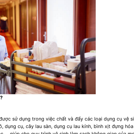
ì?
được sử dụng trong việc chất và đẩy các loại dụng cụ vệ s
ô, dụng cụ, cây lau sàn, dụng cụ lau kính, bình xịt đựng hóa
rác,… giúp cho quy trình vệ sinh làm sạch không gian của mọ