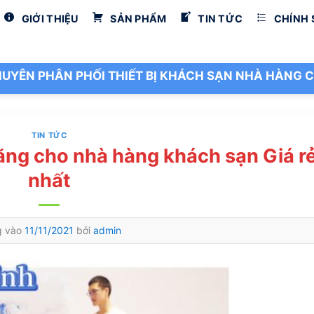
GIỚI THIỆU
SẢN PHẨM
TIN TỨC
CHÍNH
UYÊN PHÂN PHỐI THIẾT BỊ KHÁCH SẠN NHÀ HÀNG C
TIN TỨC
năng cho nhà hàng khách sạn Giá r
nhất
g vào
11/11/2021
bởi
admin