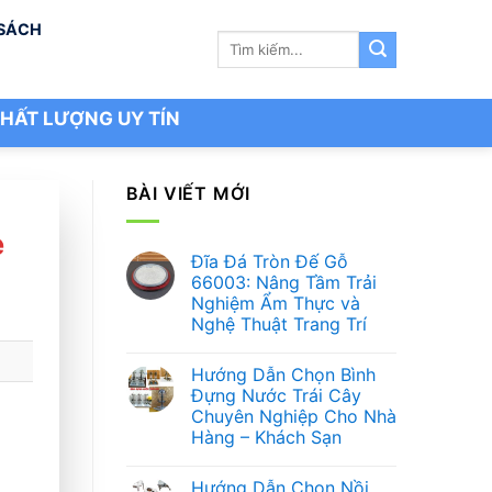
 SÁCH
Tìm
kiếm:
HẤT LƯỢNG UY TÍN
BÀI VIẾT MỚI
ẻ
Đĩa Đá Tròn Đế Gỗ
66003: Nâng Tầm Trải
Nghiệm Ẩm Thực và
Nghệ Thuật Trang Trí
Không
có
Hướng Dẫn Chọn Bình
bình
luận
Đựng Nước Trái Cây
ở
Chuyên Nghiệp Cho Nhà
Đĩa
Đá
Hàng – Khách Sạn
Tròn
Đế
Không
Gỗ
có
Hướng Dẫn Chọn Nồi
66003:
bình