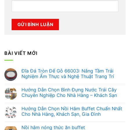
BÀI VIẾT MỚI
Đĩa Đá Tròn Đế Gỗ 66003: Nâng Tầm Trải
Nghiệm Ẩm Thực và Nghệ Thuật Trang Trí
Không
có
Hướng Dẫn Chọn Bình Đựng Nước Trái Cây
bình
luận
Chuyên Nghiệp Cho Nhà Hàng – Khách Sạn
ở
Đĩa
Không
Đá
có
Hướng Dẫn Chọn Nồi Hâm Buffet Chuẩn Nhất
Tròn
bình
Đế
luận
Cho Nhà Hàng, Khách Sạn, Gia Đình
Gỗ
ở
66003:
Hướng
Không
Nâng
Dẫn
có
Nồi hâm nóng thức ăn buffet
Tầm
Chọn
bình