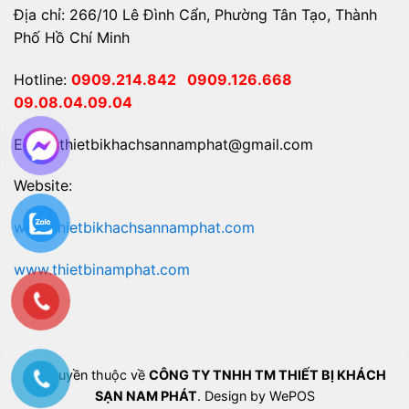
Địa chỉ: 266/10 Lê Đình Cẩn, Phường Tân Tạo, Thành
Phố Hồ Chí Minh
Hotline:
0909.214.842
0909.126.668
09.08.04.09.04
Email: thietbikhachsannamphat@gmail.com
Website:
www.thietbikhachsannamphat.com
www.thietbinamphat.com
Bản quyền thuộc về
CÔNG TY TNHH TM THIẾT BỊ KHÁCH
SẠN NAM PHÁT
. Design by WePOS