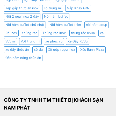
Kẹp gắp thức ăn inox
Lò trụng mì
Nắp Khay G/N
Nồi 2 quai inox 2 đáy
Nồi hâm buffet
Nồi hâm buffet chữ nhật
Nồi hâm buffet tròn
nồi hâm soup
Rổ inox
thùng rác
Thùng rác inox
thùng rác nhựa
vá
Vợt mì
Vợt trụng mì
xe phục vụ
Xe Đẩy Rượu
xe đẩy thức ăn
xô đá
Xô ướp rượu inox
Xúc Bánh Pizza
Đèn hâm nóng thức ăn
CÔNG TY TNHH TM THIẾT BỊ KHÁCH SẠN
NAM PHÁT