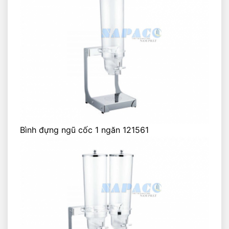
Bình đựng ngũ cốc 1 ngăn 121561