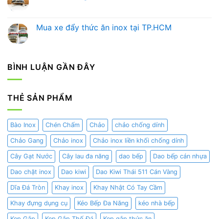
Trải
Bình
luận
Không
Nghiệm
Đựng
ở
có
Ẩm
Nước
Hướng
bình
Thực
Trái
Dẫn
luận
Mua xe đẩy thức ăn inox tại TP.HCM
và
Cây
Chọn
ở
Nghệ
Chuyên
Nồi
Nồi
Không
Thuật
Nghiệp
Hâm
hâm
có
Trang
Cho
Buffet
nóng
bình
Trí
Nhà
Chuẩn
thức
luận
Hàng
Nhất
ăn
ở
BÌNH LUẬN GẦN ĐÂY
–
Cho
buffet
Mua
Khách
Nhà
xe
Sạn
Hàng,
đẩy
Khách
thức
Sạn,
ăn
THẺ SẢN PHẨM
Gia
inox
Đình
tại
TP.HCM
Bào Inox
Chén Chấm
Chảo
chảo chống dính
Chảo Gang
Chảo inox
Chảo inox liền khối chống dính
Cây Gạt Nước
Cây lau đa năng
dao bếp
Dao bếp cán nhựa
Dao chặt inox
Dao kiwi
Dao Kiwi Thái 511 Cán Vàng
Dĩa Đá Tròn
Khay inox
Khay Nhật Có Tay Cầm
Khay đựng dụng cụ
Kéo Bếp Đa Năng
kéo nhà bếp
Kẹp Gắp
Kẹp Gắp Thố Đá
Kẹp gắp thức ăn