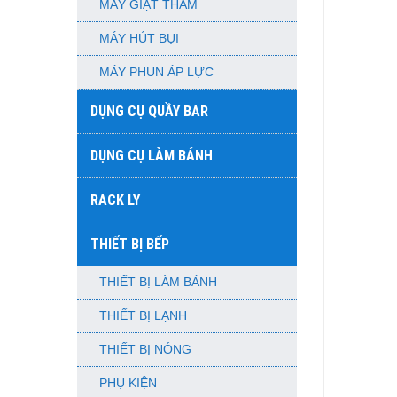
MÁY GIẶT THẢM
MÁY HÚT BỤI
MÁY PHUN ÁP LỰC
DỤNG CỤ QUẦY BAR
DỤNG CỤ LÀM BÁNH
RACK LY
THIẾT BỊ BẾP
THIẾT BỊ LÀM BÁNH
THIẾT BỊ LẠNH
THIẾT BỊ NÓNG
PHỤ KIỆN