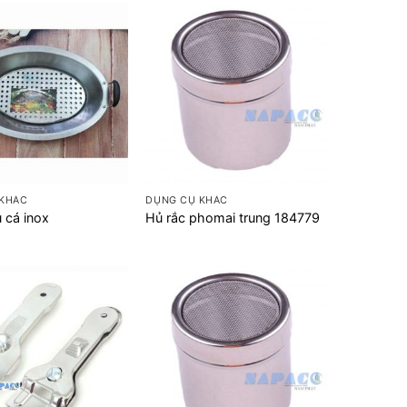
+
 KHÁC
DỤNG CỤ KHÁC
 cá inox
Hủ rắc phomai trung 184779