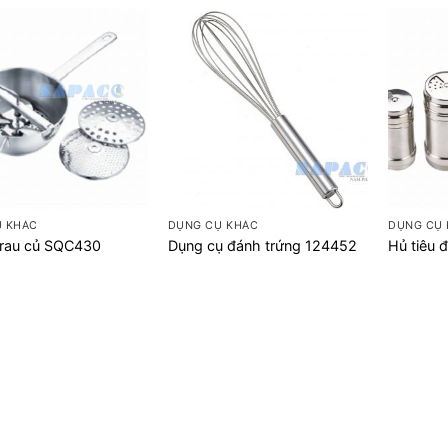
+
+
Ụ KHÁC
DỤNG CỤ KHÁC
DỤNG CỤ
 rau củ SQC430
Dụng cụ đánh trứng 124452
Hủ tiêu đ