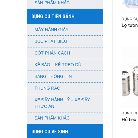
SẢN PHẨM KHÁC
+
DỤNG CỤ TIỀN SẢNH
DỤNG C
Lọ tươ
MÁY ĐÁNH GIÀY
BỤC PHÁT BIỂU
CỘT PHÂN CÁCH
KỆ BÁO – KỆ TREO DÙ
BẢNG THÔNG TIN
THÙNG RÁC
XE ĐẨY HÀNH LÝ – XE ĐẨY
+
THỨC ĂN
DỤNG C
SẢN PHẨM KHÁC
Hủ tiêu 
DỤNG CỤ VỆ SINH