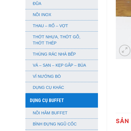
ĐŨA
NỒI INOX
THAU – RỔ – VỢT
THỚT NHỰA, THỚT GỖ,
THỚT THÉP
THÙNG RÁC NHÀ BẾP
VÁ – SẠN – KẸP GẮP – BÚA
VỈ NƯỚNG BÒ
DỤNG CỤ KHÁC
DỤNG CỤ BUFFET
NỒI HÂM BUFFET
SẢN
BÌNH ĐỰNG NGŨ CỐC