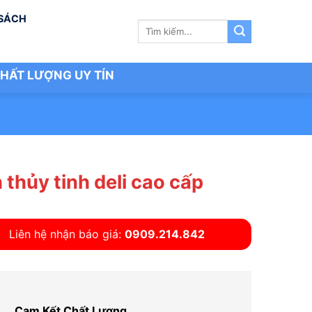
 SÁCH
Tìm
kiếm:
HẤT LƯỢNG UY TÍN
 thủy tinh deli cao cấp
Liên hệ nhận báo giá:
0909.214.842
Cam Kết Chất Lượng