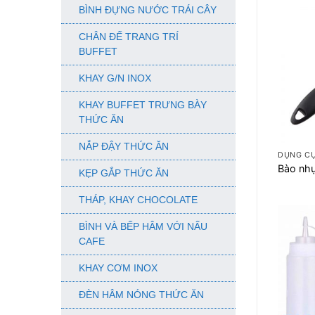
BÌNH ĐỰNG NƯỚC TRÁI CÂY
CHÂN ĐẾ TRANG TRÍ
BUFFET
KHAY G/N INOX
KHAY BUFFET TRƯNG BÀY
THỨC ĂN
+
NẮP ĐẬY THỨC ĂN
DỤNG C
Bào nh
KẸP GẮP THỨC ĂN
THÁP, KHAY CHOCOLATE
BÌNH VÀ BẾP HÂM VỚI NẤU
CAFE
KHAY CƠM INOX
ĐÈN HÂM NÓNG THỨC ĂN