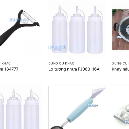
+
+
Ụ KHÁC
DỤNG CỤ KHÁC
DỤNG CỤ
ựa 184777
Lọ tương nhựa FJ063-16A
Khay nấu