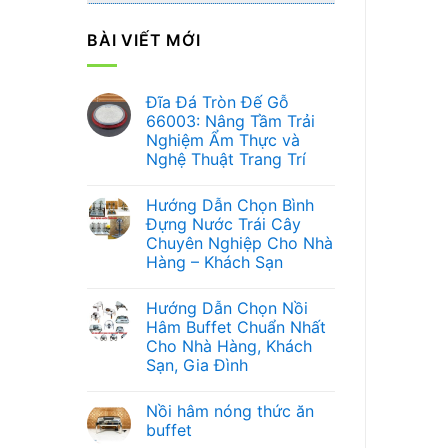
BÀI VIẾT MỚI
Đĩa Đá Tròn Đế Gỗ
66003: Nâng Tầm Trải
Nghiệm Ẩm Thực và
Nghệ Thuật Trang Trí
Không
có
Hướng Dẫn Chọn Bình
bình
luận
Đựng Nước Trái Cây
ở
Chuyên Nghiệp Cho Nhà
Đĩa
Đá
Hàng – Khách Sạn
Tròn
Đế
Không
Gỗ
có
Hướng Dẫn Chọn Nồi
66003:
bình
Nâng
luận
Hâm Buffet Chuẩn Nhất
ở
Tầm
Cho Nhà Hàng, Khách
Hướng
Trải
Dẫn
Nghiệm
Sạn, Gia Đình
Chọn
Ẩm
Bình
Không
Thực
Đựng
có
và
Nồi hâm nóng thức ăn
Nước
bình
Nghệ
Trái
luận
Thuật
buffet
ở
Cây
Trang