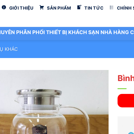
GIỚI THIỆU
SẢN PHẨM
TIN TỨC
CHÍNH
UYÊN PHÂN PHỐI THIẾT BỊ KHÁCH SẠN NHÀ HÀNG C
Ụ KHÁC
Bình