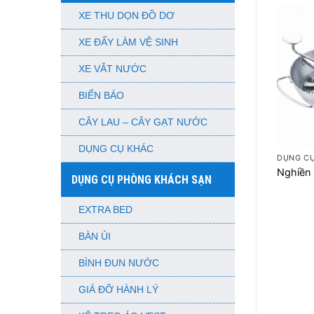
XE THU DỌN ĐỒ DƠ
XE ĐẨY LÀM VỆ SINH
XE VẮT NƯỚC
BIỂN BÁO
CÂY LAU – CÂY GẠT NƯỚC
+
DỤNG CỤ KHÁC
DỤNG C
Nghiền
DỤNG CỤ PHÒNG KHÁCH SẠN
EXTRA BED
BÀN ỦI
BÌNH ĐUN NƯỚC
GIÁ ĐỠ HÀNH LÝ