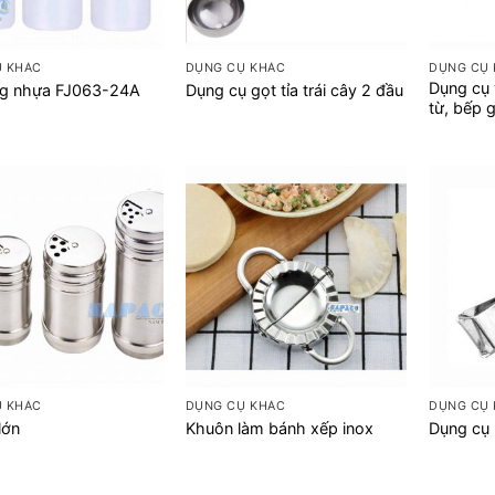
+
+
Ụ KHÁC
DỤNG CỤ KHÁC
DỤNG CỤ
Dụng cụ 
ng nhựa FJ063-24A
Dụng cụ gọt tỉa trái cây 2 đầu
từ, bếp 
+
+
Ụ KHÁC
DỤNG CỤ KHÁC
DỤNG CỤ
lớn
Khuôn làm bánh xếp inox
Dụng cụ 