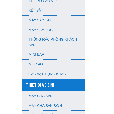
KỆ TREO ÁO VEST
KÉT SẮT
MÁY SẤY TAY
MÁY SẤY TÓC
THÙNG RÁC PHÒNG KHÁCH
SẠN
MINI BAR
MÓC ÁO
CÁC VẬT DỤNG KHÁC
THIẾT BỊ VỆ SINH
MÁY CHÀ SÀN
MÁY CHÀ SÀN ĐƠN