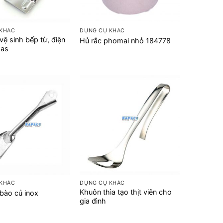
+
 KHÁC
DỤNG CỤ KHÁC
vệ sinh bếp từ, điện
Hủ rắc phomai nhỏ 184778
gas
+
 KHÁC
DỤNG CỤ KHÁC
Khuôn thìa tạo thịt viên cho
bào củ inox
gia đình