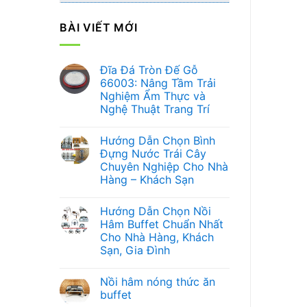
BÀI VIẾT MỚI
Đĩa Đá Tròn Đế Gỗ
66003: Nâng Tầm Trải
Nghiệm Ẩm Thực và
Nghệ Thuật Trang Trí
Không
có
Hướng Dẫn Chọn Bình
bình
luận
Đựng Nước Trái Cây
ở
Chuyên Nghiệp Cho Nhà
Đĩa
Đá
Hàng – Khách Sạn
Tròn
Đế
Không
Gỗ
có
Hướng Dẫn Chọn Nồi
66003:
bình
Nâng
luận
Hâm Buffet Chuẩn Nhất
ở
Tầm
Cho Nhà Hàng, Khách
Hướng
Trải
Dẫn
Nghiệm
Sạn, Gia Đình
Chọn
Ẩm
Bình
Không
Thực
Đựng
có
và
Nồi hâm nóng thức ăn
Nước
bình
Nghệ
Trái
luận
Thuật
buffet
ở
Cây
Trang