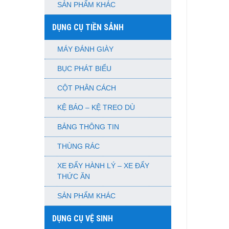
SẢN PHẨM KHÁC
DỤNG CỤ TIỀN SẢNH
MÁY ĐÁNH GIÀY
BỤC PHÁT BIỂU
CỘT PHÂN CÁCH
KỆ BÁO – KỆ TREO DÙ
BẢNG THÔNG TIN
THÙNG RÁC
XE ĐẨY HÀNH LÝ – XE ĐẨY
THỨC ĂN
SẢN PHẨM KHÁC
DỤNG CỤ VỆ SINH