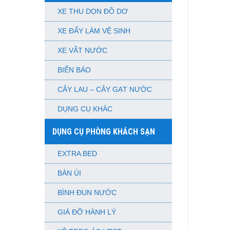
XE THU DỌN ĐỒ DƠ
XE ĐẨY LÀM VỆ SINH
XE VẮT NƯỚC
BIỂN BÁO
CÂY LAU – CÂY GẠT NƯỚC
DỤNG CỤ KHÁC
DỤNG CỤ PHÒNG KHÁCH SẠN
EXTRA BED
BÀN ỦI
BÌNH ĐUN NƯỚC
GIÁ ĐỠ HÀNH LÝ