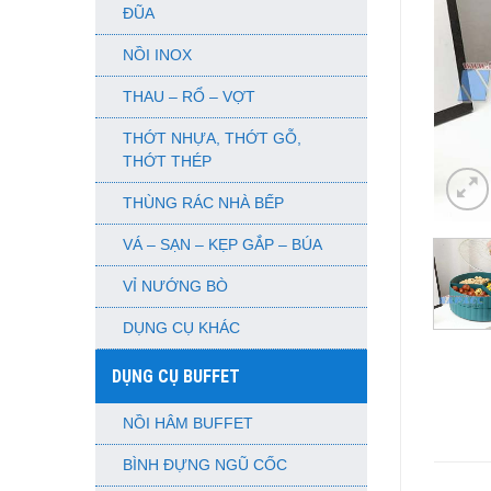
ĐŨA
NỒI INOX
THAU – RỔ – VỢT
THỚT NHỰA, THỚT GỖ,
THỚT THÉP
THÙNG RÁC NHÀ BẾP
VÁ – SẠN – KẸP GẮP – BÚA
VỈ NƯỚNG BÒ
DỤNG CỤ KHÁC
DỤNG CỤ BUFFET
NỒI HÂM BUFFET
BÌNH ĐỰNG NGŨ CỐC