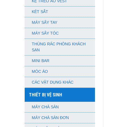
KỆ TREO ÁO VEST
KÉT SẮT
MÁY SẤY TAY
MÁY SẤY TÓC
THÙNG RÁC PHÒNG KHÁCH
SẠN
MINI BAR
MÓC ÁO
CÁC VẬT DỤNG KHÁC
THIẾT BỊ VỆ SINH
MÁY CHÀ SÀN
MÁY CHÀ SÀN ĐƠN