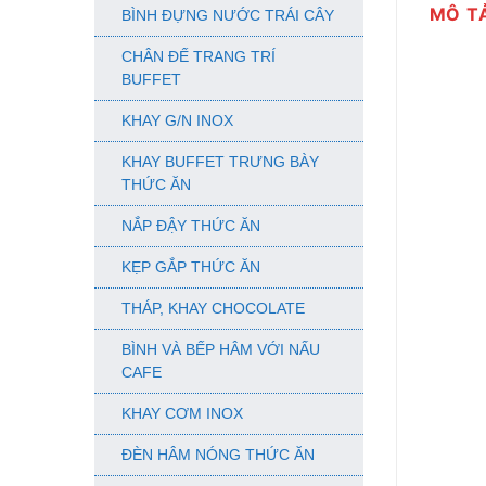
MÔ T
BÌNH ĐỰNG NƯỚC TRÁI CÂY
CHÂN ĐẾ TRANG TRÍ
BUFFET
KHAY G/N INOX
KHAY BUFFET TRƯNG BÀY
THỨC ĂN
NẮP ĐẬY THỨC ĂN
KẸP GẮP THỨC ĂN
THÁP, KHAY CHOCOLATE
BÌNH VÀ BẾP HÂM VỚI NẤU
CAFE
KHAY CƠM INOX
ĐÈN HÂM NÓNG THỨC ĂN