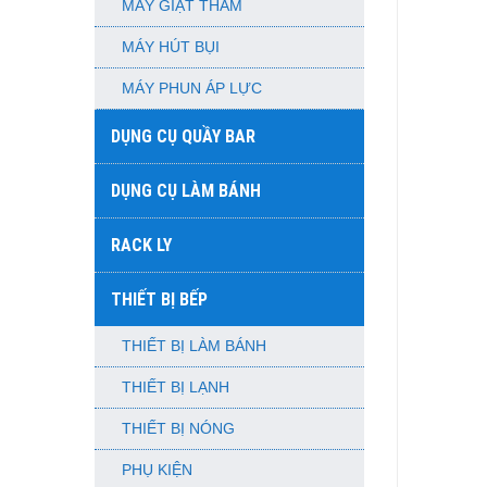
MÁY GIẶT THẢM
MÁY HÚT BỤI
MÁY PHUN ÁP LỰC
DỤNG CỤ QUẦY BAR
DỤNG CỤ LÀM BÁNH
RACK LY
THIẾT BỊ BẾP
THIẾT BỊ LÀM BÁNH
THIẾT BỊ LẠNH
THIẾT BỊ NÓNG
PHỤ KIỆN