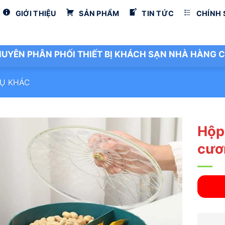
GIỚI THIỆU
SẢN PHẨM
TIN TỨC
CHÍNH
UYÊN PHÂN PHỐI THIẾT BỊ KHÁCH SẠN NHÀ HÀNG C
Ụ KHÁC
Hộp
cươ