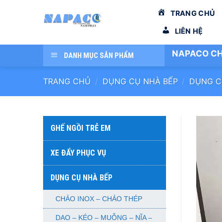
Bỏ
TRANG CHỦ
qua
nội
LIÊN HỆ
dung
NAPACO CH
DANH MỤC SẢN PHẨM
TRANG CHỦ
/
DỤNG CỤ NHÀ BẾP
/
DỤNG C
GHẾ NGỒI TRẺ EM
XE ĐẨY PHỤC VỤ
DỤNG CỤ NHÀ BẾP
CHẢO INOX – CHẢO THÉP
DAO – KÉO – MUỖNG – NĨA –