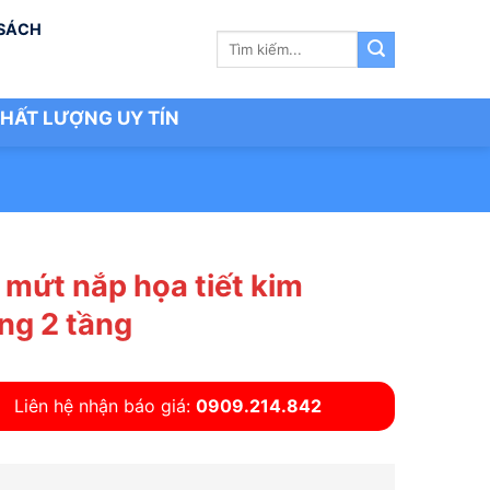
 SÁCH
Tìm
kiếm:
HẤT LƯỢNG UY TÍN
 mứt nắp họa tiết kim
ng 2 tầng
Liên hệ nhận báo giá:
0909.214.842