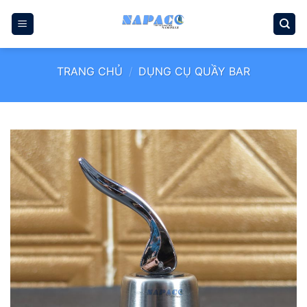
Bỏ
qua
nội
dung
TRANG CHỦ
/
DỤNG CỤ QUẦY BAR