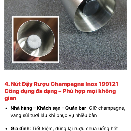
4. Nút Đậy Rượu Champagne Inox 199121
Công dụng đa dạng – Phù hợp mọi không
gian
Nhà hàng – Khách sạn – Quán bar
: Giữ champagne,
vang sủi tươi lâu khi phục vụ nhiều bàn
Gia đình
: Tiết kiệm, dùng lại rượu chưa uống hết