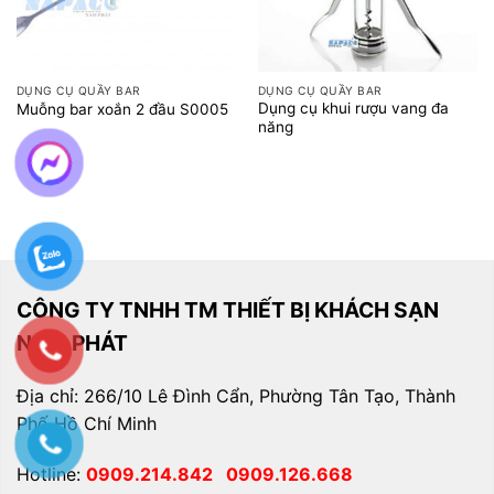
DỤNG CỤ QUẦY BAR
DỤNG CỤ QUẦY BAR
Dụng cụ khui rượu vang đa
Muỗng bar xoắn 2 đầu S0005
năng
CÔNG TY TNHH TM THIẾT BỊ KHÁCH SẠN
NAM PHÁT
Địa chỉ: 266/10 Lê Đình Cẩn, Phường Tân Tạo, Thành
Phố Hồ Chí Minh
Hotline:
0909.214.842
0909.126.668