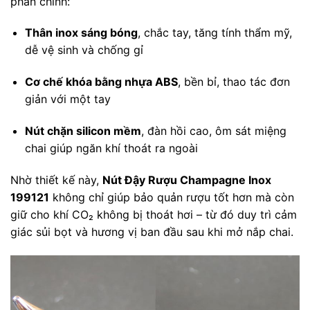
phần chính:
Thân inox sáng bóng
, chắc tay, tăng tính thẩm mỹ,
dễ vệ sinh và chống gỉ
Cơ chế khóa bằng nhựa ABS
, bền bỉ, thao tác đơn
giản với một tay
Nút chặn silicon mềm
, đàn hồi cao, ôm sát miệng
chai giúp ngăn khí thoát ra ngoài
Nhờ thiết kế này,
Nút Đậy Rượu Champagne Inox
199121
không chỉ giúp bảo quản rượu tốt hơn mà còn
giữ cho khí CO₂ không bị thoát hơi – từ đó duy trì cảm
giác sủi bọt và hương vị ban đầu sau khi mở nắp chai.