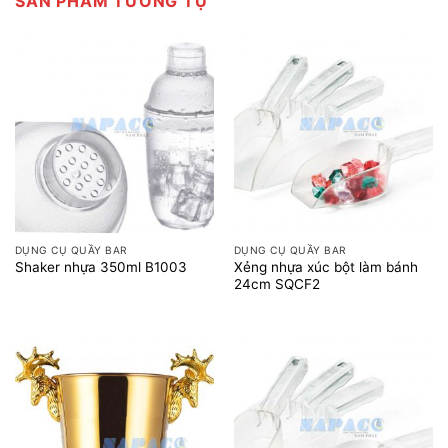
SẢN PHẨM TƯƠNG TỰ
DỤNG CỤ QUẦY BAR
DỤNG CỤ QUẦY BAR
Xẻng nhựa xúc bột làm bánh
Shaker nhựa 350ml B1003
24cm SQCF2