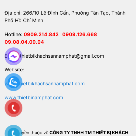
Địa chỉ: 266/10 Lê Đình Cẩn, Phường Tân Tạo, Thành
Phố Hồ Chí Minh
Hotline:
0909.214.842
0909.126.668
09.08.04.09.04
Email: thietbikhachsannamphat@gmail.com
Website:
www.thietbikhachsannamphat.com
www.thietbinamphat.com
Bản quyền thuộc về
CÔNG TY TNHH TM THIẾT BỊ KHÁCH