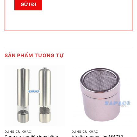
SẢN PHẨM TƯƠNG TỰ
DỤNG CỤ KHÁC
DỤNG CỤ KHÁC
Dụng cụ xay tiêu inox bằng
Hủ rắc phomai lớn 184780