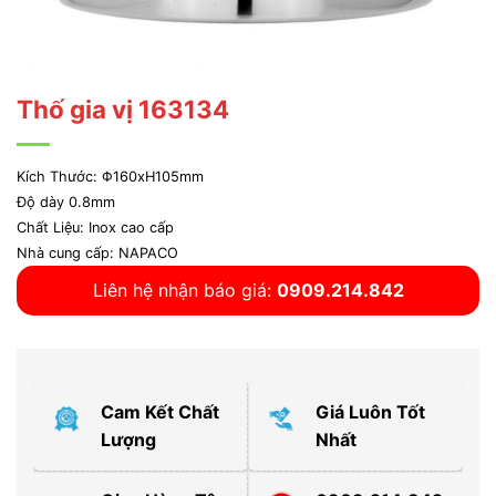
Thố gia vị 163134
Kích Thước: Φ160xH105mm
Độ dày 0.8mm
Chất Liệu: Inox cao cấp
Nhà cung cấp: NAPACO
Liên hệ nhận báo giá:
0909.214.842
Cam Kết Chất
Giá Luôn Tốt
Lượng
Nhất