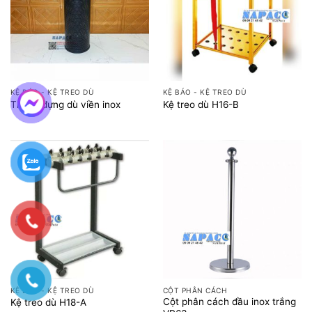
KỆ BÁO - KỆ TREO DÙ
KỆ BÁO - KỆ TREO DÙ
Thùng đựng dù viền inox
Kệ treo dù H16-B
KỆ BÁO - KỆ TREO DÙ
CỘT PHÂN CÁCH
Cột phân cách đầu inox trắng
Kệ treo dù H18-A