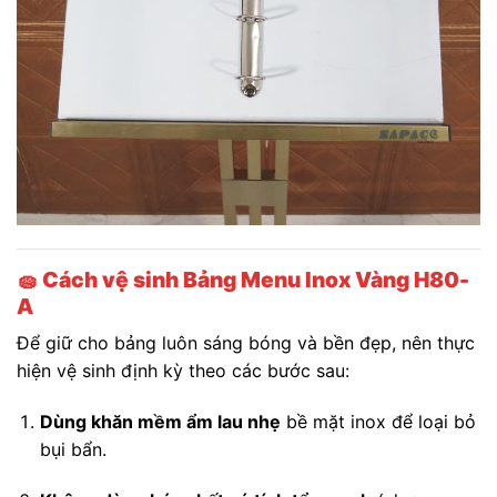
🧽
Cách vệ sinh Bảng Menu Inox Vàng H80-
A
Để giữ cho bảng luôn sáng bóng và bền đẹp, nên thực
hiện vệ sinh định kỳ theo các bước sau:
Dùng khăn mềm ẩm lau nhẹ
bề mặt inox để loại bỏ
bụi bẩn.