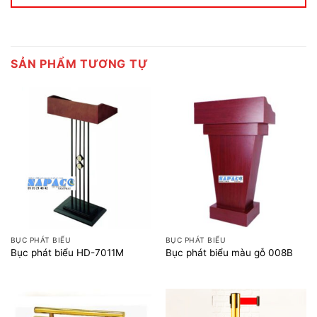
SẢN PHẨM TƯƠNG TỰ
BỤC PHÁT BIỂU
BỤC PHÁT BIỂU
Bục phát biểu HD-7011M
Bục phát biểu màu gỗ 008B