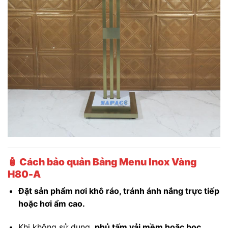
🧴
Cách bảo quản Bảng Menu Inox Vàng
H80-A
Đặt sản phẩm nơi khô ráo, tránh ánh nắng trực tiếp
hoặc hơi ẩm cao.
Khi không sử dụng,
phủ tấm vải mềm hoặc bọc