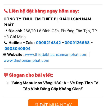
📞
Liên hệ đặt hàng ngay hôm nay:
CÔNG TY TNHH TM THIẾT BỊ KHÁCH SẠN NAM
PHÁT
📍
Địa chỉ:
266/10 Lê Đình Cẩn, Phường Tân Tạo, TP.
Hồ Chí Minh
📞
Hotline – Zalo:
0909214842
–
0909126668
–
0908040904
🌐
Website:
www.thietbikhachsannamphat.com
|
www.thietbinamphat.com
💬
Slogan cho bài viết:
✨
“Bảng Menu Inox Vàng H80-A – Vẻ Đẹp Tinh Tế,
Tôn Vinh Đẳng Cấp Không Gian!”
🛒 ĐẶT MUA NGAY