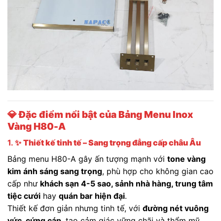
💎
Đặc điểm nổi bật của Bảng Menu Inox
Vàng H80-A
1. ✨
Thiết kế tinh tế – Sang trọng đẳng cấp châu Âu
Bảng menu H80-A gây ấn tượng mạnh với
tone vàng
kim ánh sáng sang trọng
, phù hợp cho không gian cao
cấp như
khách sạn 4-5 sao, sảnh nhà hàng, trung tâm
tiệc cưới
hay
quán bar hiện đại
.
Thiết kế đơn giản nhưng tinh tế, với
đường nét vuông
vức, cứng cáp
, tạo cảm giác vững chãi và thẩm mỹ