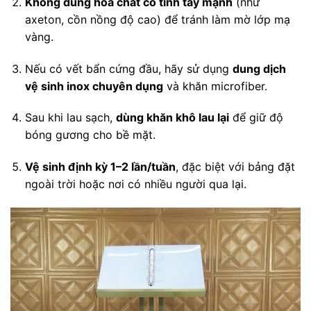
Không dùng hóa chất có tính tẩy mạnh
(như
axeton, cồn nồng độ cao) để tránh làm mờ lớp mạ
vàng.
Nếu có vết bẩn cứng đầu, hãy sử dụng
dung dịch
vệ sinh inox chuyên dụng
và khăn microfiber.
Sau khi lau sạch,
dùng khăn khô lau lại
để giữ độ
bóng gương cho bề mặt.
Vệ sinh định kỳ 1–2 lần/tuần
, đặc biệt với bảng đặt
ngoài trời hoặc nơi có nhiều người qua lại.