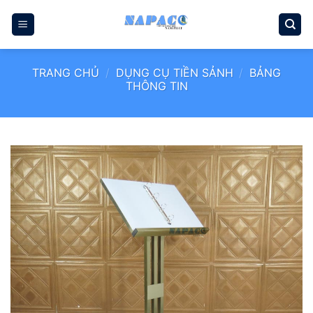
Bỏ
qua
nội
dung
TRANG CHỦ
/
DỤNG CỤ TIỀN SẢNH
/
BẢNG
THÔNG TIN