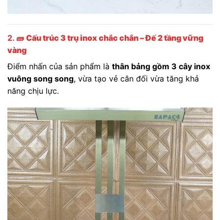
2. 🧱
Cấu trúc 3 trụ inox chắc chắn – Đế 2 tầng vững
vàng
Điểm nhấn của sản phẩm là
thân bảng gồm 3 cây inox
vuông song song
, vừa tạo vẻ cân đối vừa tăng khả
năng chịu lực.