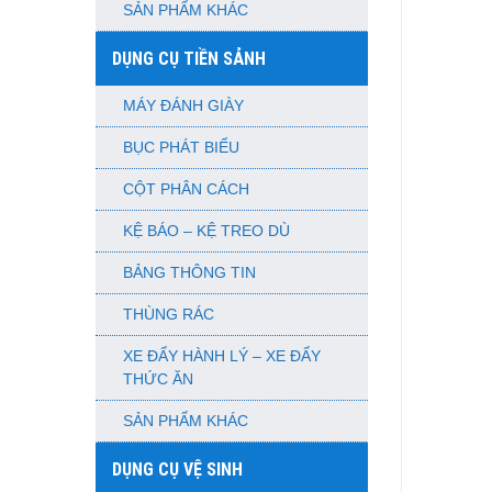
SẢN PHẨM KHÁC
DỤNG CỤ TIỀN SẢNH
MÁY ĐÁNH GIÀY
BỤC PHÁT BIỂU
CỘT PHÂN CÁCH
KỆ BÁO – KỆ TREO DÙ
BẢNG THÔNG TIN
THÙNG RÁC
XE ĐẨY HÀNH LÝ – XE ĐẨY
THỨC ĂN
SẢN PHẨM KHÁC
DỤNG CỤ VỆ SINH