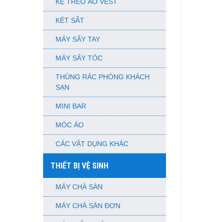
KỆ TREO ÁO VEST
KÉT SẮT
MÁY SẤY TAY
MÁY SẤY TÓC
THÙNG RÁC PHÒNG KHÁCH
SẠN
MINI BAR
MÓC ÁO
CÁC VẬT DỤNG KHÁC
THIẾT BỊ VỆ SINH
MÁY CHÀ SÀN
MÁY CHÀ SÀN ĐƠN