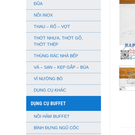
ĐŨA
NỒI INOX
THAU – RỔ – VỢT
THỚT NHỰA, THỚT GỖ,
THỚT THÉP
THÙNG RÁC NHÀ BẾP
VÁ – SẠN – KẸP GẮP – BÚA
VỈ NƯỚNG BÒ
DỤNG CỤ KHÁC
DỤNG CỤ BUFFET
NỒI HÂM BUFFET
BÌNH ĐỰNG NGŨ CỐC