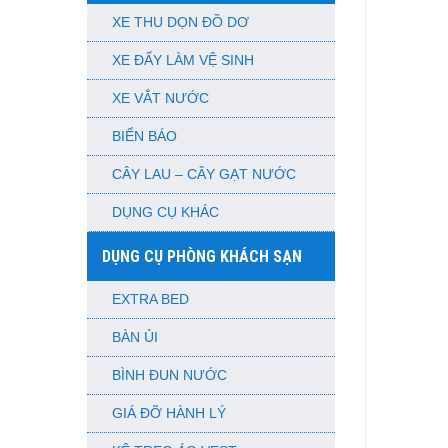
XE THU DỌN ĐỒ DƠ
XE ĐẨY LÀM VỆ SINH
XE VẮT NƯỚC
BIỂN BÁO
CÂY LAU – CÂY GẠT NƯỚC
DỤNG CỤ KHÁC
DỤNG CỤ PHÒNG KHÁCH SẠN
EXTRA BED
BÀN ỦI
BÌNH ĐUN NƯỚC
GIÁ ĐỠ HÀNH LÝ