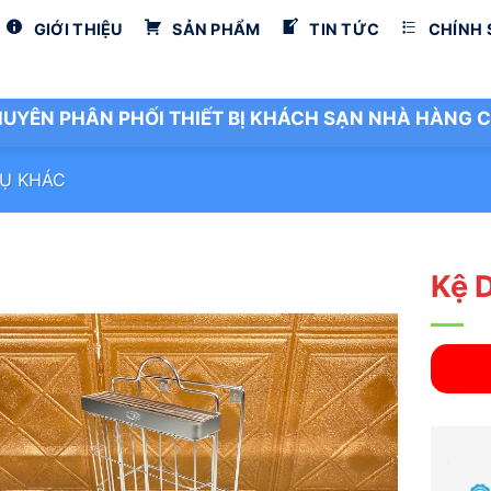
GIỚI THIỆU
SẢN PHẨM
TIN TỨC
CHÍNH
UYÊN PHÂN PHỐI THIẾT BỊ KHÁCH SẠN NHÀ HÀNG C
Ụ KHÁC
Kệ 