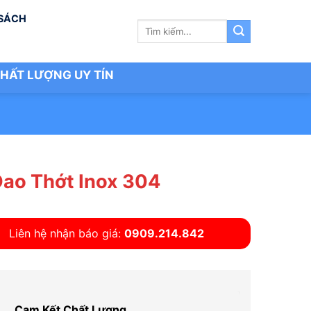
 SÁCH
Tìm
kiếm:
HẤT LƯỢNG UY TÍN
Dao Thớt Inox 304
Liên hệ nhận báo giá:
0909.214.842
Cam Kết Chất Lượng