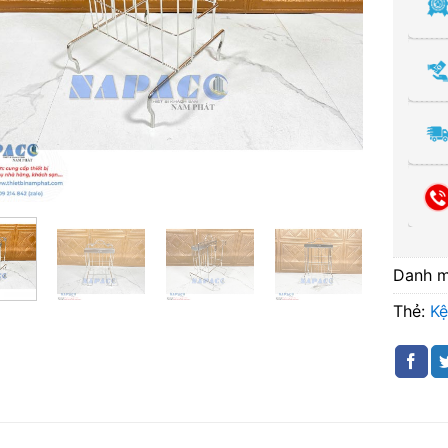
Danh 
Thẻ:
Kệ