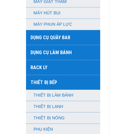
MÁY GIẶT THẢM
MÁY HÚT BỤI
MÁY PHUN ÁP LỰC
DỤNG CỤ QUẦY BAR
DỤNG CỤ LÀM BÁNH
RACK LY
THIẾT BỊ BẾP
THIẾT BỊ LÀM BÁNH
THIẾT BỊ LẠNH
THIẾT BỊ NÓNG
PHỤ KIỆN