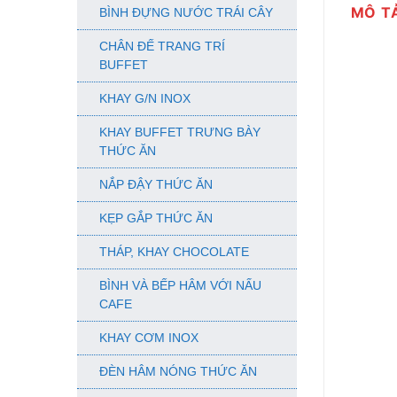
MÔ T
BÌNH ĐỰNG NƯỚC TRÁI CÂY
CHÂN ĐẾ TRANG TRÍ
BUFFET
KHAY G/N INOX
KHAY BUFFET TRƯNG BÀY
THỨC ĂN
NẮP ĐẬY THỨC ĂN
KẸP GẮP THỨC ĂN
THÁP, KHAY CHOCOLATE
BÌNH VÀ BẾP HÂM VỚI NẤU
CAFE
KHAY CƠM INOX
ĐÈN HÂM NÓNG THỨC ĂN