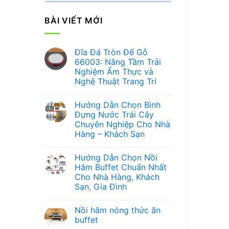
BÀI VIẾT MỚI
Đĩa Đá Tròn Đế Gỗ
66003: Nâng Tầm Trải
Nghiệm Ẩm Thực và
Nghệ Thuật Trang Trí
Không
có
Hướng Dẫn Chọn Bình
bình
luận
Đựng Nước Trái Cây
ở
Chuyên Nghiệp Cho Nhà
Đĩa
Đá
Hàng – Khách Sạn
Tròn
Đế
Không
Gỗ
có
Hướng Dẫn Chọn Nồi
66003:
bình
Nâng
luận
Hâm Buffet Chuẩn Nhất
ở
Tầm
Cho Nhà Hàng, Khách
Hướng
Trải
Dẫn
Nghiệm
Sạn, Gia Đình
Chọn
Ẩm
Bình
Không
Thực
Đựng
có
và
Nồi hâm nóng thức ăn
Nước
bình
Nghệ
Trái
luận
Thuật
buffet
ở
Cây
Trang