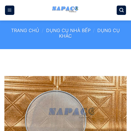
Bỏ
qua
nội
dung
TRANG CHỦ
/
DỤNG CỤ NHÀ BẾP
/
DỤNG CỤ
KHÁC