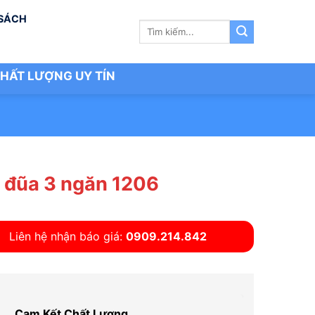
 SÁCH
Tìm
kiếm:
HẤT LƯỢNG UY TÍN
 đũa 3 ngăn 1206
Liên hệ nhận báo giá:
0909.214.842
Cam Kết Chất Lượng