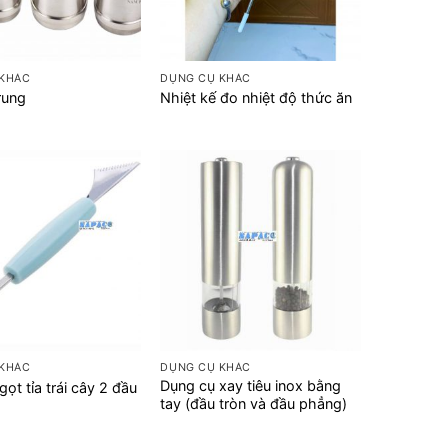
+
 KHÁC
DỤNG CỤ KHÁC
rung
Nhiệt kế đo nhiệt độ thức ăn
+
 KHÁC
DỤNG CỤ KHÁC
Dụng cụ xay tiêu inox bằng
ọt tỉa trái cây 2 đầu
tay (đầu tròn và đầu phẳng)