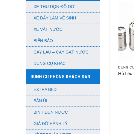
XE THU DỌN ĐỒ DƠ
XE ĐẨY LÀM VỆ SINH
XE VẮT NƯỚC
BIỂN BÁO
CÂY LAU – CÂY GẠT NƯỚC
+
DỤNG CỤ KHÁC
DỤNG C
Hủ tiêu
DỤNG CỤ PHÒNG KHÁCH SẠN
EXTRA BED
BÀN ỦI
BÌNH ĐUN NƯỚC
GIÁ ĐỠ HÀNH LÝ