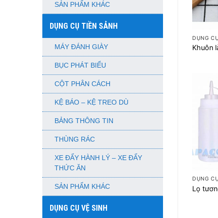
SẢN PHẨM KHÁC
+
DỤNG CỤ TIỀN SẢNH
DỤNG C
MÁY ĐÁNH GIÀY
Khuôn l
BỤC PHÁT BIỂU
CỘT PHÂN CÁCH
KỆ BÁO – KỆ TREO DÙ
BẢNG THÔNG TIN
THÙNG RÁC
XE ĐẨY HÀNH LÝ – XE ĐẨY
+
THỨC ĂN
DỤNG C
SẢN PHẨM KHÁC
Lọ tươ
DỤNG CỤ VỆ SINH