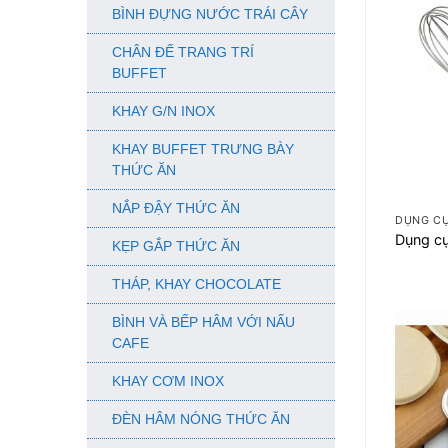
BÌNH ĐỰNG NƯỚC TRÁI CÂY
CHÂN ĐẾ TRANG TRÍ
BUFFET
KHAY G/N INOX
KHAY BUFFET TRƯNG BÀY
THỨC ĂN
+
NẮP ĐẬY THỨC ĂN
DỤNG C
Dụng c
KẸP GẮP THỨC ĂN
THÁP, KHAY CHOCOLATE
BÌNH VÀ BẾP HÂM VỚI NẤU
CAFE
KHAY CƠM INOX
ĐÈN HÂM NÓNG THỨC ĂN