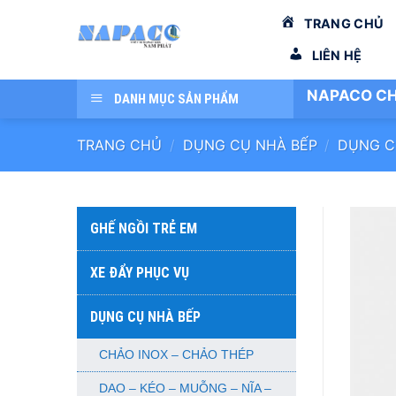
Bỏ
TRANG CHỦ
qua
nội
LIÊN HỆ
dung
NAPACO CH
DANH MỤC SẢN PHẨM
TRANG CHỦ
/
DỤNG CỤ NHÀ BẾP
/
DỤNG C
GHẾ NGỒI TRẺ EM
XE ĐẨY PHỤC VỤ
DỤNG CỤ NHÀ BẾP
CHẢO INOX – CHẢO THÉP
DAO – KÉO – MUỖNG – NĨA –