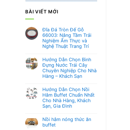
BÀI VIẾT MỚI
Đĩa Đá Tròn Đế Gỗ
66003: Nâng Tầm Trải
Nghiệm Ẩm Thực và
Nghệ Thuật Trang Trí
Không
có
Hướng Dẫn Chọn Bình
bình
luận
Đựng Nước Trái Cây
ở
Chuyên Nghiệp Cho Nhà
Đĩa
Đá
Hàng – Khách Sạn
Tròn
Đế
Không
Gỗ
có
Hướng Dẫn Chọn Nồi
66003:
bình
Nâng
luận
Hâm Buffet Chuẩn Nhất
ở
Tầm
Cho Nhà Hàng, Khách
Hướng
Trải
Dẫn
Nghiệm
Sạn, Gia Đình
Chọn
Ẩm
Bình
Không
Thực
Đựng
có
và
Nồi hâm nóng thức ăn
Nước
bình
Nghệ
Trái
luận
Thuật
buffet
ở
Cây
Trang