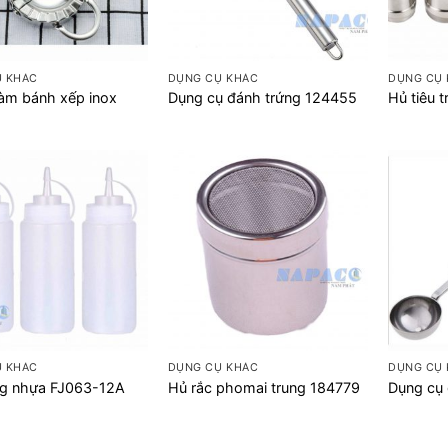
+
+
Ụ KHÁC
DỤNG CỤ KHÁC
DỤNG CỤ
àm bánh xếp inox
Dụng cụ đánh trứng 124455
Hủ tiêu t
+
+
Ụ KHÁC
DỤNG CỤ KHÁC
DỤNG CỤ
ng nhựa FJ063-12A
Hủ rắc phomai trung 184779
Dụng cụ g