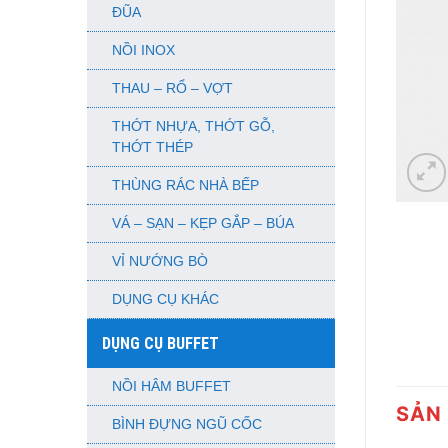
ĐŨA
NỒI INOX
THAU – RỔ – VỢT
THỚT NHỰA, THỚT GỖ,
THỚT THÉP
THÙNG RÁC NHÀ BẾP
VÁ – SẠN – KẸP GẮP – BÚA
VỈ NƯỚNG BÒ
DỤNG CỤ KHÁC
DỤNG CỤ BUFFET
NỒI HÂM BUFFET
SẢN
BÌNH ĐỰNG NGŨ CỐC