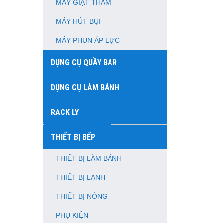
MÁY GIẶT THẢM
MÁY HÚT BỤI
MÁY PHUN ÁP LỰC
DỤNG CỤ QUẦY BAR
DỤNG CỤ LÀM BÁNH
RACK LY
THIẾT BỊ BẾP
THIẾT BỊ LÀM BÁNH
THIẾT BỊ LẠNH
THIẾT BỊ NÓNG
PHỤ KIỆN