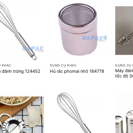
+
+
Ụ KHÁC
DỤNG CỤ KHÁC
DỤNG CỤ
Máy đánh
ụ đánh trứng 124452
Hủ rắc phomai nhỏ 184778
tốc độ 