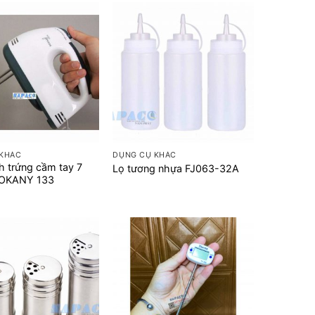
+
 KHÁC
DỤNG CỤ KHÁC
 trứng cầm tay 7
Lọ tương nhựa FJ063-32A
SOKANY 133