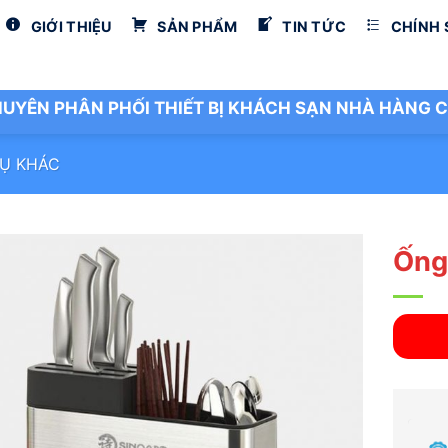
GIỚI THIỆU
SẢN PHẨM
TIN TỨC
CHÍNH
UYÊN PHÂN PHỐI THIẾT BỊ KHÁCH SẠN NHÀ HÀNG C
Ụ KHÁC
Ống