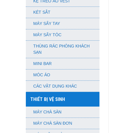
KỆ TREO ÁO VEST
KÉT SẮT
MÁY SẤY TAY
MÁY SẤY TÓC
THÙNG RÁC PHÒNG KHÁCH
SẠN
MINI BAR
MÓC ÁO
CÁC VẬT DỤNG KHÁC
THIẾT BỊ VỆ SINH
MÁY CHÀ SÀN
MÁY CHÀ SÀN ĐƠN