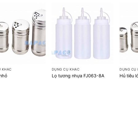
+
+
Ụ KHÁC
DỤNG CỤ KHÁC
DỤNG CỤ
 nhỏ
Lọ tương nhựa FJ063-8A
Hủ tiêu l