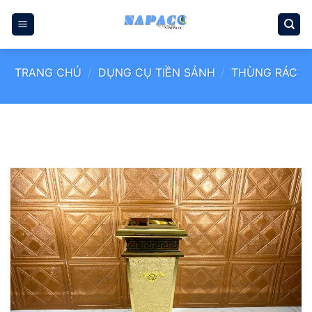
Bỏ
qua
nội
dung
TRANG CHỦ
/
DỤNG CỤ TIỀN SẢNH
/
THÙNG RÁC