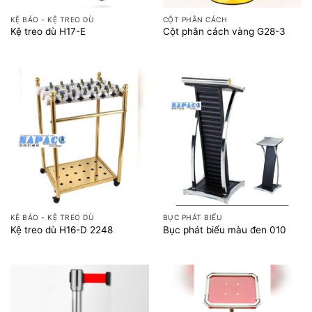
KỆ BÁO - KỆ TREO DÙ
CỘT PHÂN CÁCH
Kệ treo dù H17-E
Cột phân cách vàng G28-3
KỆ BÁO - KỆ TREO DÙ
BỤC PHÁT BIỂU
Kệ treo dù H16-D 2248
Bục phát biểu màu đen 010