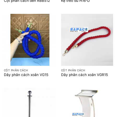
Cột phân cách đen RBB512
Kệ treo dù H16-D
CỘT PHÂN CÁCH
CỘT PHÂN CÁCH
Dây phân cách xoắn VG15
Dây phân cách xoắn VGR15