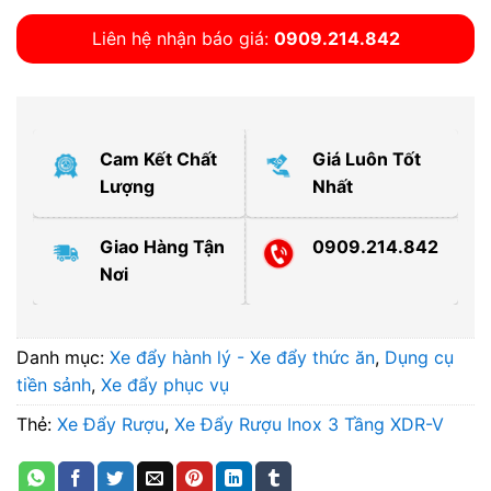
Liên hệ nhận báo giá:
0909.214.842
Cam Kết Chất
Giá Luôn Tốt
Lượng
Nhất
Giao Hàng Tận
0909.214.842
Nơi
Danh mục:
Xe đẩy hành lý - Xe đẩy thức ăn
,
Dụng cụ
tiền sảnh
,
Xe đẩy phục vụ
Thẻ:
Xe Đẩy Rượu
,
Xe Đẩy Rượu Inox 3 Tầng XDR-V