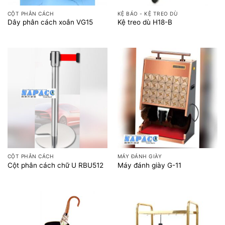
CỘT PHÂN CÁCH
KỆ BÁO - KỆ TREO DÙ
Dây phân cách xoắn VG15
Kệ treo dù H18-B
CỘT PHÂN CÁCH
MÁY ĐÁNH GIÀY
Cột phân cách chữ U RBU512
Máy đánh giày G-11