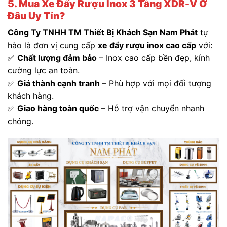
5. Mua Xe Đẩy Rượu Inox 3 Tầng XDR-V Ở
Đâu Uy Tín?
Công Ty TNHH TM Thiết Bị Khách Sạn Nam Phát
tự
hào là đơn vị cung cấp
xe đẩy rượu inox cao cấp
với:
✅
Chất lượng đảm bảo
– Inox cao cấp bền đẹp, kính
cường lực an toàn.
✅
Giá thành cạnh tranh
– Phù hợp với mọi đối tượng
khách hàng.
✅
Giao hàng toàn quốc
– Hỗ trợ vận chuyển nhanh
chóng.