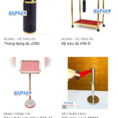
KỆ BÁO - KỆ TREO DÙ
KỆ BÁO - KỆ TREO DÙ
Thùng đựng dù J39G
Kệ treo dù H16-D
BẢNG THÔNG TIN
CỘT PHÂN CÁCH