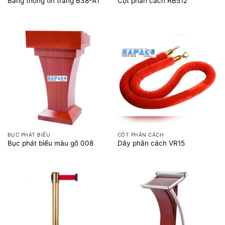
Bảng thông tin trắng B38-A1
Cột phân cách RB512
BỤC PHÁT BIỂU
CỘT PHÂN CÁCH
Bục phát biểu màu gỗ 008
Dây phân cách VR15