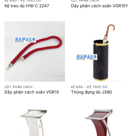
KỆ BÁO - KỆ TREO DÙ
CỘT PHÂN CÁCH
Kệ treo dù H16-C 2247
Dây phân cách xoắn VGR15Y
CỘT PHÂN CÁCH
KỆ BÁO - KỆ TREO DÙ
Dây phân cách xoắn VGR15
Thùng đựng dù J39G