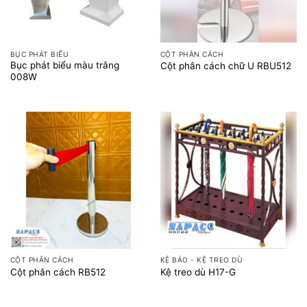
BỤC PHÁT BIỂU
CỘT PHÂN CÁCH
Bục phát biểu màu trắng
Cột phân cách chữ U RBU512
008W
CỘT PHÂN CÁCH
KỆ BÁO - KỆ TREO DÙ
Cột phân cách RB512
Kệ treo dù H17-G