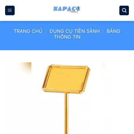
Bỏ
qua
nội
dung
TRANG CHỦ
/
DỤNG CỤ TIỀN SẢNH
/
BẢNG
THÔNG TIN