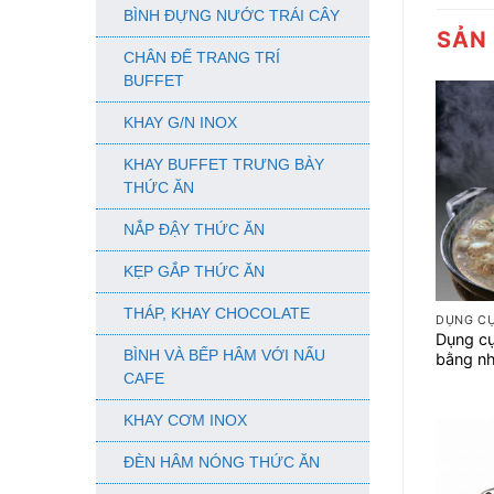
BÌNH ĐỰNG NƯỚC TRÁI CÂY
SẢN
CHÂN ĐẾ TRANG TRÍ
BUFFET
KHAY G/N INOX
KHAY BUFFET TRƯNG BÀY
THỨC ĂN
NẮP ĐẬY THỨC ĂN
KẸP GẮP THỨC ĂN
+
THÁP, KHAY CHOCOLATE
DỤNG C
Dụng cụ 
BÌNH VÀ BẾP HÂM VỚI NẤU
bằng n
CAFE
KHAY CƠM INOX
ĐÈN HÂM NÓNG THỨC ĂN