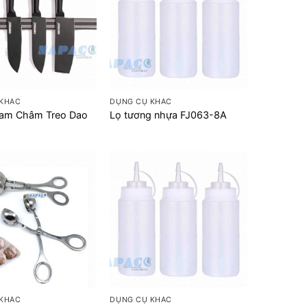
+
 KHÁC
DỤNG CỤ KHÁC
am Châm Treo Dao
Lọ tương nhựa FJ063-8A
+
 KHÁC
DỤNG CỤ KHÁC