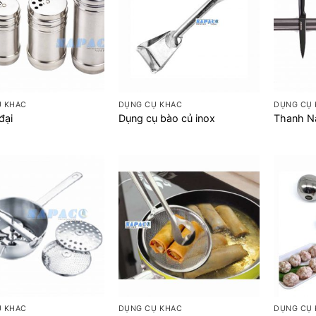
+
+
Ụ KHÁC
DỤNG CỤ KHÁC
DỤNG CỤ
đại
Dụng cụ bào củ inox
Thanh N
+
+
Ụ KHÁC
DỤNG CỤ KHÁC
DỤNG CỤ