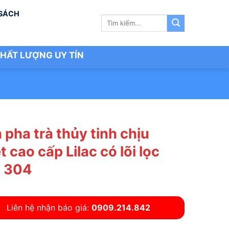
 SÁCH
Tìm
kiếm:
HẤT LƯỢNG UY TÍN
 pha trà thủy tinh chịu
t cao cấp Lilac có lõi lọc
x 304
Liên hệ nhận báo giá:
0909.214.842