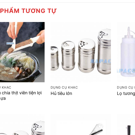
 PHẨM TƯƠNG TỰ
+
+
Ụ KHÁC
DỤNG CỤ KHÁC
DỤNG CỤ
chia thịt viên tiện lợi
Hủ tiêu lớn
Lọ tươn
hựa