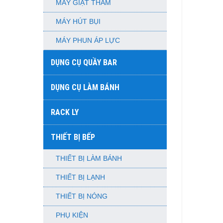
MÁY GIẶT THẢM
MÁY HÚT BỤI
MÁY PHUN ÁP LỰC
DỤNG CỤ QUẦY BAR
DỤNG CỤ LÀM BÁNH
RACK LY
THIẾT BỊ BẾP
THIẾT BỊ LÀM BÁNH
THIẾT BỊ LẠNH
THIẾT BỊ NÓNG
PHỤ KIỆN