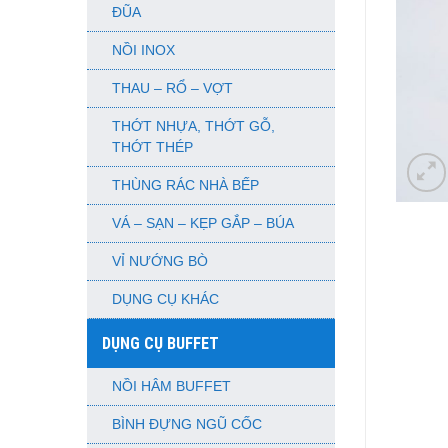
ĐŨA
NỒI INOX
THAU – RỔ – VỢT
THỚT NHỰA, THỚT GỖ,
THỚT THÉP
THÙNG RÁC NHÀ BẾP
VÁ – SẠN – KẸP GẮP – BÚA
VỈ NƯỚNG BÒ
DỤNG CỤ KHÁC
DỤNG CỤ BUFFET
NỒI HÂM BUFFET
BÌNH ĐỰNG NGŨ CỐC