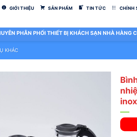
GIỚI THIỆU
SẢN PHẨM
TIN TỨC
CHÍNH
UYÊN PHÂN PHỐI THIẾT BỊ KHÁCH SẠN NHÀ HÀNG C
Ụ KHÁC
Bình
nhiệ
ino