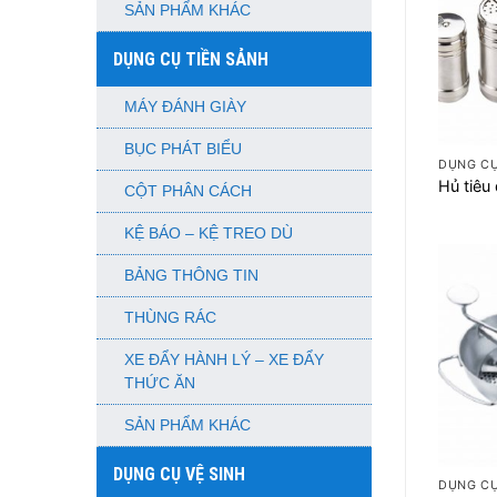
SẢN PHẨM KHÁC
DỤNG CỤ TIỀN SẢNH
MÁY ĐÁNH GIÀY
+
BỤC PHÁT BIỂU
DỤNG C
Hủ tiêu 
CỘT PHÂN CÁCH
KỆ BÁO – KỆ TREO DÙ
BẢNG THÔNG TIN
THÙNG RÁC
XE ĐẨY HÀNH LÝ – XE ĐẨY
THỨC ĂN
SẢN PHẨM KHÁC
+
DỤNG CỤ VỆ SINH
DỤNG C