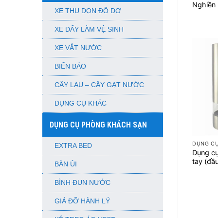
Nghiền
XE THU DỌN ĐỒ DƠ
XE ĐẨY LÀM VỆ SINH
XE VẮT NƯỚC
BIỂN BÁO
CÂY LAU – CÂY GẠT NƯỚC
DỤNG CỤ KHÁC
DỤNG CỤ PHÒNG KHÁCH SẠN
+
DỤNG C
EXTRA BED
Dụng cụ
tay (đầ
BÀN ỦI
BÌNH ĐUN NƯỚC
GIÁ ĐỠ HÀNH LÝ