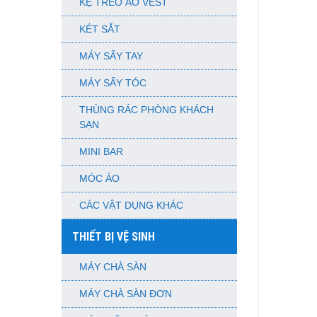
KỆ TREO ÁO VEST
KÉT SẮT
MÁY SẤY TAY
MÁY SẤY TÓC
THÙNG RÁC PHÒNG KHÁCH
SẠN
MINI BAR
MÓC ÁO
CÁC VẬT DỤNG KHÁC
THIẾT BỊ VỆ SINH
MÁY CHÀ SÀN
MÁY CHÀ SÀN ĐƠN