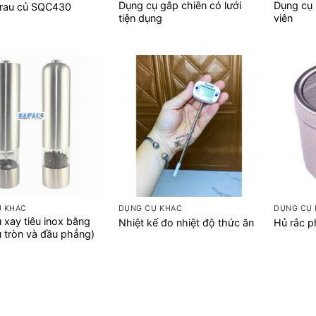
Dụng cụ gắp chiên có lưới
Dụng cụ 
 rau củ SQC430
tiện dụng
viên
+
+
Ụ KHÁC
DỤNG CỤ KHÁC
DỤNG CỤ
 xay tiêu inox bằng
Nhiệt kế đo nhiệt độ thức ăn
Hủ rắc p
u tròn và đầu phẳng)