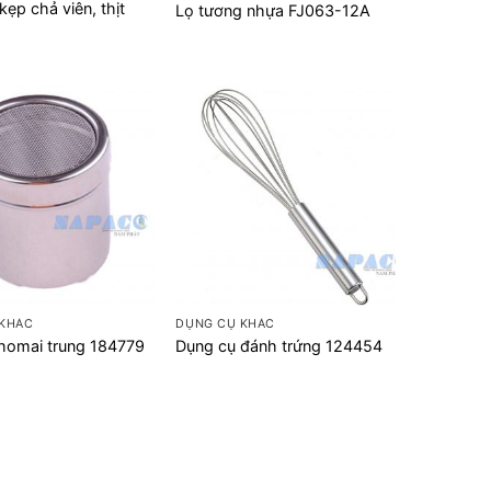
kẹp chả viên, thịt
Lọ tương nhựa FJ063-12A
+
 KHÁC
DỤNG CỤ KHÁC
homai trung 184779
Dụng cụ đánh trứng 124454