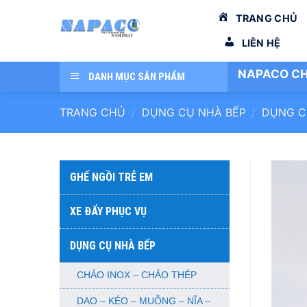
Bỏ
TRANG CHỦ
qua
nội
LIÊN HỆ
dung
NAPACO CH
DANH MỤC SẢN PHẨM
TRANG CHỦ
/
DỤNG CỤ NHÀ BẾP
/
DỤNG C
GHẾ NGỒI TRẺ EM
XE ĐẨY PHỤC VỤ
DỤNG CỤ NHÀ BẾP
CHẢO INOX – CHẢO THÉP
DAO – KÉO – MUỖNG – NĨA –