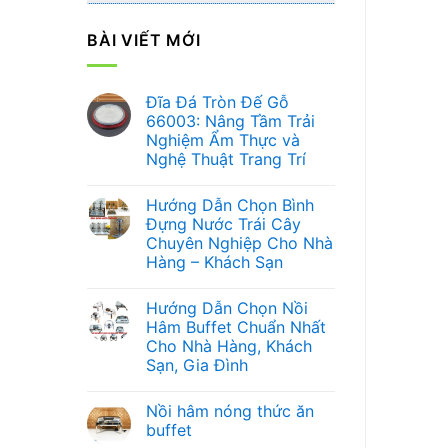
BÀI VIẾT MỚI
Đĩa Đá Tròn Đế Gỗ
66003: Nâng Tầm Trải
Nghiệm Ẩm Thực và
Nghệ Thuật Trang Trí
Không
có
Hướng Dẫn Chọn Bình
bình
luận
Đựng Nước Trái Cây
ở
Chuyên Nghiệp Cho Nhà
Đĩa
Đá
Hàng – Khách Sạn
Tròn
Đế
Không
Gỗ
có
Hướng Dẫn Chọn Nồi
66003:
bình
Nâng
luận
Hâm Buffet Chuẩn Nhất
ở
Tầm
Cho Nhà Hàng, Khách
Hướng
Trải
Dẫn
Nghiệm
Sạn, Gia Đình
Chọn
Ẩm
Bình
Không
Thực
Đựng
có
và
Nồi hâm nóng thức ăn
Nước
bình
Nghệ
Trái
luận
Thuật
buffet
ở
Cây
Trang