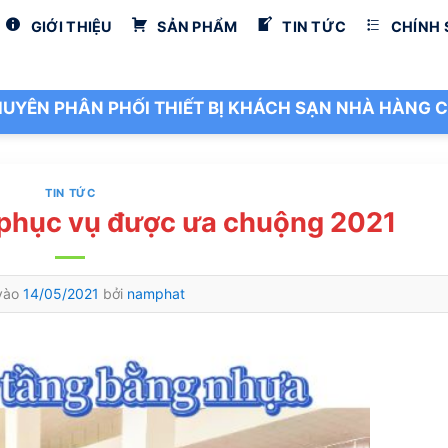
GIỚI THIỆU
SẢN PHẨM
TIN TỨC
CHÍNH
UYÊN PHÂN PHỐI THIẾT BỊ KHÁCH SẠN NHÀ HÀNG C
TIN TỨC
phục vụ được ưa chuộng 2021
vào
14/05/2021
bởi
namphat