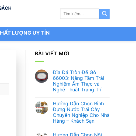
 SÁCH
Tìm
kiếm:
HẤT LƯỢNG UY TÍN
BÀI VIẾT MỚI
Đĩa Đá Tròn Đế Gỗ
66003: Nâng Tầm Trải
Nghiệm Ẩm Thực và
Nghệ Thuật Trang Trí
Không
có
Hướng Dẫn Chọn Bình
bình
luận
Đựng Nước Trái Cây
ở
Chuyên Nghiệp Cho Nhà
Đĩa
Đá
Hàng – Khách Sạn
Tròn
Đế
Không
Gỗ
có
Hướng Dẫn Chọn Nồi
66003:
bình