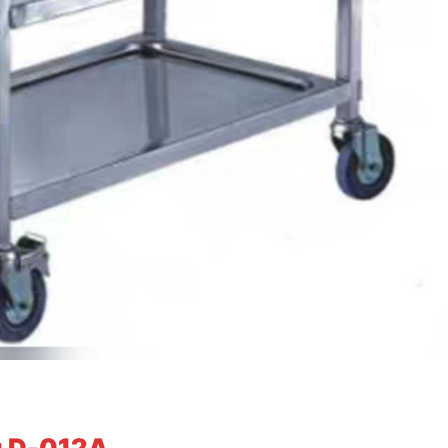
g D-012A