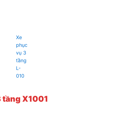
Xe
phục
vụ 3
tầng
L-
010
3 tầng X1001