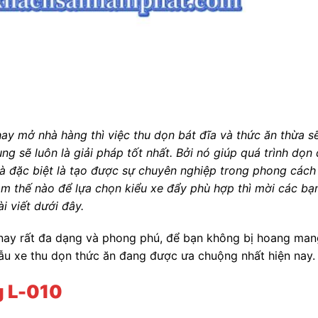
ay mở nhà hàng thì việc thu dọn bát đĩa và thức ăn thừa sẽ
ụng sẽ luôn là giải pháp tốt nhất. Bởi nó giúp quá trình dọn
và đặc biệt là tạo được sự chuyên nghiệp trong phong cách
àm thế nào để lựa chọn kiểu xe đẩy phù hợp thì mời các bạ
i viết dưới đây.
n nay rất đa dạng và phong phú, để bạn không bị hoang ma
mẫu xe thu dọn thức ăn đang được ưa chuộng nhất hiện nay.
g L-010