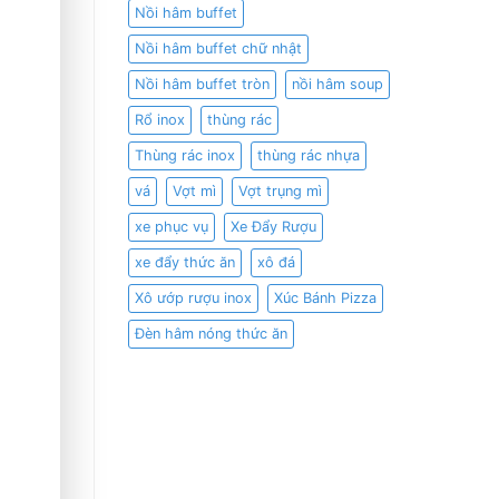
Nồi hâm buffet
Nồi hâm buffet chữ nhật
Nồi hâm buffet tròn
nồi hâm soup
Rổ inox
thùng rác
Thùng rác inox
thùng rác nhựa
vá
Vợt mì
Vợt trụng mì
xe phục vụ
Xe Đẩy Rượu
xe đẩy thức ăn
xô đá
Xô ướp rượu inox
Xúc Bánh Pizza
Đèn hâm nóng thức ăn