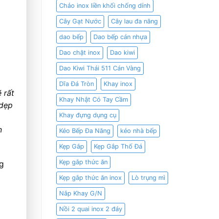
Chảo inox liền khối chống dính
Cây Gạt Nước
Cây lau đa năng
dao bếp
Dao bếp cán nhựa
Dao chặt inox
Dao kiwi
Dao Kiwi Thái 511 Cán Vàng
Dĩa Đá Tròn
Khay inox
 rất
Khay Nhật Có Tay Cầm
 dẹp
Khay đựng dụng cụ
n
Kéo Bếp Đa Năng
kéo nhà bếp
Kẹp Gắp
Kẹp Gắp Thố Đá
Kẹp gắp thức ăn
ng
Kẹp gắp thức ăn inox
Lò trụng mì
Nắp Khay G/N
Nồi 2 quai inox 2 đáy