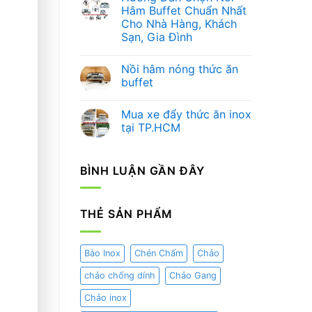
Nâng
luận
Hâm Buffet Chuẩn Nhất
ở
Tầm
Cho Nhà Hàng, Khách
Hướng
Trải
Dẫn
Nghiệm
Sạn, Gia Đình
Chọn
Ẩm
Bình
Không
Thực
Đựng
có
và
Nồi hâm nóng thức ăn
Nước
bình
Nghệ
Trái
luận
Thuật
buffet
ở
Cây
Trang
Hướng
Chuyên
Không
Trí
Dẫn
Nghiệp
có
Mua xe đẩy thức ăn inox
Chọn
Cho
bình
Nồi
Nhà
luận
tại TP.HCM
Hâm
ở
Hàng
Buffet
Nồi
–
Không
Chuẩn
hâm
Khách
có
Nhất
nóng
Sạn
bình
BÌNH LUẬN GẦN ĐÂY
Cho
thức
luận
Nhà
ăn
ở
Hàng,
buffet
Mua
Khách
xe
Sạn,
đẩy
THẺ SẢN PHẨM
Gia
thức
Đình
ăn
inox
tại
TP.HCM
Bào Inox
Chén Chấm
Chảo
chảo chống dính
Chảo Gang
Chảo inox