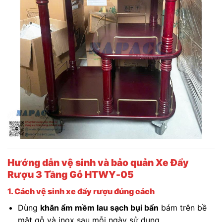
Hướng dẫn vệ sinh và bảo quản Xe Đẩy
Rượu 3 Tầng Gỗ HTWY-05
1. Cách vệ sinh xe đẩy rượu đúng cách
Dùng
khăn ẩm mềm lau sạch bụi bẩn
bám trên bề
mặt gỗ và inox sau mỗi ngày sử dụng.