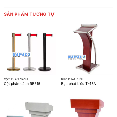
SẢN PHẨM TƯƠNG TỰ
CỘT PHÂN CÁCH
BỤC PHÁT BIỂU
Cột phân cách RB515
Bục phát biểu T-48A