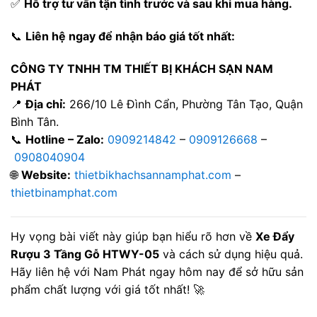
✅
Hỗ trợ tư vấn tận tình trước và sau khi mua hàng.
📞
Liên hệ ngay để nhận báo giá tốt nhất:
CÔNG TY TNHH TM THIẾT BỊ KHÁCH SẠN NAM
PHÁT
📍
Địa chỉ:
266/10 Lê Đình Cẩn, Phường Tân Tạo, Quận
Bình Tân.
📞
Hotline – Zalo:
0909214842
–
0909126668
–
0908040904
🌐
Website:
thietbikhachsannamphat.com
–
thietbinamphat.com
Hy vọng bài viết này giúp bạn hiểu rõ hơn về
Xe Đẩy
Rượu 3 Tầng Gỗ HTWY-05
và cách sử dụng hiệu quả.
Hãy liên hệ với Nam Phát ngay hôm nay để sở hữu sản
phẩm chất lượng với giá tốt nhất! 🚀