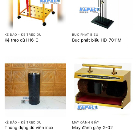
KỆ BÁO - KỆ TREO DÙ
BỤC PHÁT BIỂU
Kệ treo dù H16-C
Bục phát biểu HD-7011M
KỆ BÁO - KỆ TREO DÙ
MÁY ĐÁNH GIÀY
Thùng đựng dù viền inox
Máy đánh giày G-02