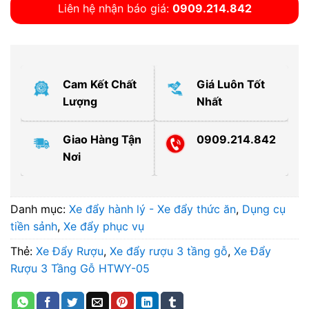
Liên hệ nhận báo giá:
0909.214.842
Cam Kết Chất
Giá Luôn Tốt
Lượng
Nhất
Giao Hàng Tận
0909.214.842
Nơi
Danh mục:
Xe đẩy hành lý - Xe đẩy thức ăn
,
Dụng cụ
tiền sảnh
,
Xe đẩy phục vụ
Thẻ:
Xe Đẩy Rượu
,
Xe đẩy rượu 3 tầng gỗ
,
Xe Đẩy
Rượu 3 Tầng Gỗ HTWY-05