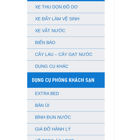
XE THU DỌN ĐỒ DƠ
XE ĐẨY LÀM VỆ SINH
XE VẮT NƯỚC
BIỂN BÁO
CÂY LAU – CÂY GẠT NƯỚC
DỤNG CỤ KHÁC
DỤNG CỤ PHÒNG KHÁCH SẠN
EXTRA BED
BÀN ỦI
BÌNH ĐUN NƯỚC
GIÁ ĐỠ HÀNH LÝ