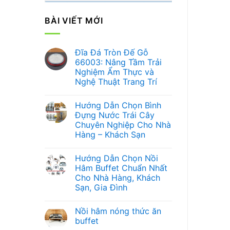
BÀI VIẾT MỚI
Đĩa Đá Tròn Đế Gỗ
66003: Nâng Tầm Trải
Nghiệm Ẩm Thực và
Nghệ Thuật Trang Trí
Không
có
Hướng Dẫn Chọn Bình
bình
luận
Đựng Nước Trái Cây
ở
Chuyên Nghiệp Cho Nhà
Đĩa
Đá
Hàng – Khách Sạn
Tròn
Đế
Không
Gỗ
có
Hướng Dẫn Chọn Nồi
66003:
bình
Nâng
luận
Hâm Buffet Chuẩn Nhất
ở
Tầm
Cho Nhà Hàng, Khách
Hướng
Trải
Dẫn
Nghiệm
Sạn, Gia Đình
Chọn
Ẩm
Bình
Không
Thực
Đựng
có
và
Nồi hâm nóng thức ăn
Nước
bình
Nghệ
Trái
luận
Thuật
buffet
ở
Cây
Trang