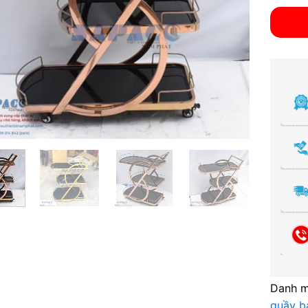
Danh 
quầy b