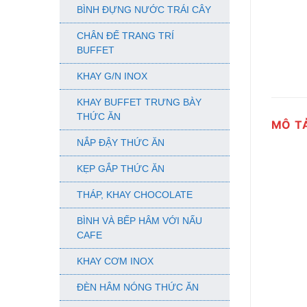
BÌNH ĐỰNG NƯỚC TRÁI CÂY
CHÂN ĐẾ TRANG TRÍ
BUFFET
KHAY G/N INOX
KHAY BUFFET TRƯNG BÀY
THỨC ĂN
MÔ T
NẮP ĐẬY THỨC ĂN
KẸP GẮP THỨC ĂN
THÁP, KHAY CHOCOLATE
BÌNH VÀ BẾP HÂM VỚI NẤU
CAFE
KHAY CƠM INOX
ĐÈN HÂM NÓNG THỨC ĂN