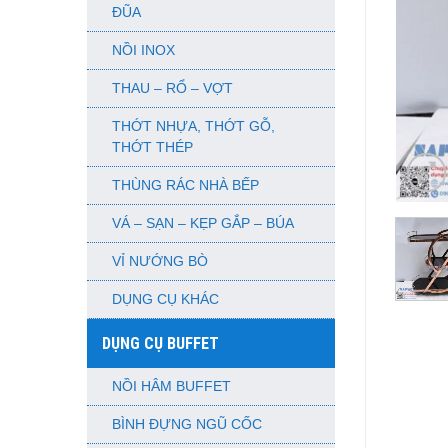
ĐŨA
NỒI INOX
THAU – RỔ – VỢT
THỚT NHỰA, THỚT GỖ,
THỚT THÉP
THÙNG RÁC NHÀ BẾP
VÁ – SẠN – KẸP GẮP – BÚA
VỈ NƯỚNG BÒ
DỤNG CỤ KHÁC
DỤNG CỤ BUFFET
NỒI HÂM BUFFET
BÌNH ĐỰNG NGŨ CỐC