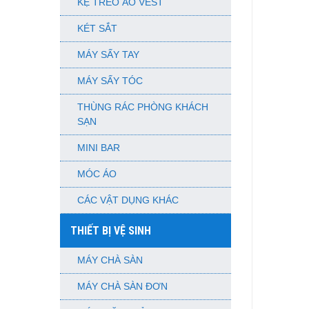
KỆ TREO ÁO VEST
KÉT SẮT
MÁY SẤY TAY
MÁY SẤY TÓC
THÙNG RÁC PHÒNG KHÁCH
SẠN
MINI BAR
MÓC ÁO
CÁC VẬT DỤNG KHÁC
THIẾT BỊ VỆ SINH
MÁY CHÀ SÀN
MÁY CHÀ SÀN ĐƠN