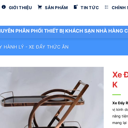
GIỚI THIỆU
SẢN PHẨM
TIN TỨC
CHÍNH
UYÊN PHÂN PHỐI THIẾT BỊ KHÁCH SẠN NHÀ HÀNG C
Y HÀNH LÝ - XE ĐẨY THỨC ĂN
Xe 
K
Xe Đẩy 
vị kinh d
năng tiệ
mang lại