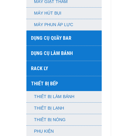
MÁY GIẶT THẢM
MÁY HÚT BỤI
MÁY PHUN ÁP LỰC
DỤNG CỤ QUẦY BAR
DỤNG CỤ LÀM BÁNH
RACK LY
THIẾT BỊ BẾP
THIẾT BỊ LÀM BÁNH
THIẾT BỊ LẠNH
THIẾT BỊ NÓNG
PHỤ KIỆN