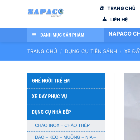
Bỏ
TRANG CHỦ
qua
nội
LIÊN HỆ
dung
NAPACO CH
DANH MỤC SẢN PHẨM
TRANG CHỦ
/
DỤNG CỤ TIỀN SẢNH
/
XE ĐẨ
GHẾ NGỒI TRẺ EM
XE ĐẨY PHỤC VỤ
DỤNG CỤ NHÀ BẾP
CHẢO INOX – CHẢO THÉP
DAO – KÉO – MUỖNG – NĨA –