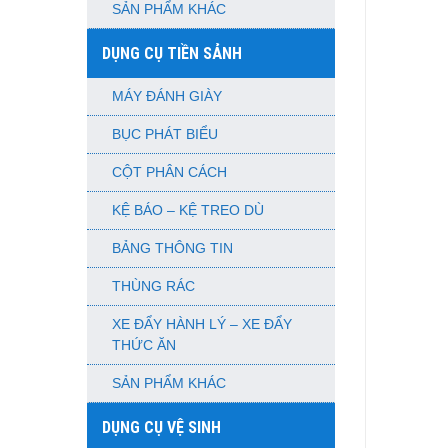
SẢN PHẨM KHÁC
DỤNG CỤ TIỀN SẢNH
MÁY ĐÁNH GIÀY
BỤC PHÁT BIỂU
CỘT PHÂN CÁCH
KỆ BÁO – KỆ TREO DÙ
BẢNG THÔNG TIN
THÙNG RÁC
XE ĐẨY HÀNH LÝ – XE ĐẨY
THỨC ĂN
SẢN PHẨM KHÁC
DỤNG CỤ VỆ SINH