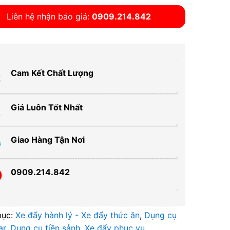
Liên hệ nhận báo giá:
0909.214.842
Cam Kết Chất Lượng
Giá Luôn Tốt Nhất
Giao Hàng Tận Nơi
0909.214.842
mục:
Xe đẩy hành lý - Xe đẩy thức ăn
,
Dụng cụ
ar
,
Dụng cụ tiền sảnh
,
Xe đẩy phục vụ