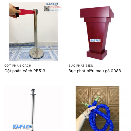
CỘT PHÂN CÁCH
BỤC PHÁT BIỂU
Cột phân cách RB513
Bục phát biểu màu gỗ 008B