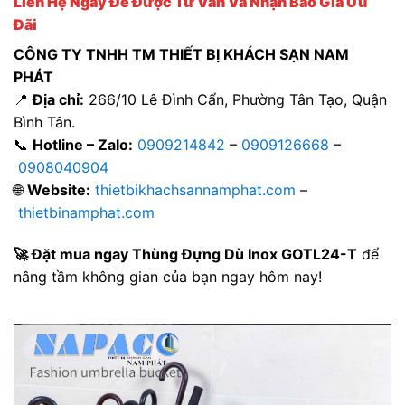
Liên Hệ Ngay Để Được Tư Vấn Và Nhận Báo Giá Ưu
Đãi
CÔNG TY TNHH TM THIẾT BỊ KHÁCH SẠN NAM
PHÁT
📍
Địa chỉ:
266/10 Lê Đình Cẩn, Phường Tân Tạo, Quận
Bình Tân.
📞
Hotline – Zalo:
0909214842
–
0909126668
–
0908040904
🌐
Website:
thietbikhachsannamphat.com
–
thietbinamphat.com
🚀 Đặt mua ngay Thùng Đựng Dù Inox GOTL24-T
để
nâng tầm không gian của bạn ngay hôm nay!