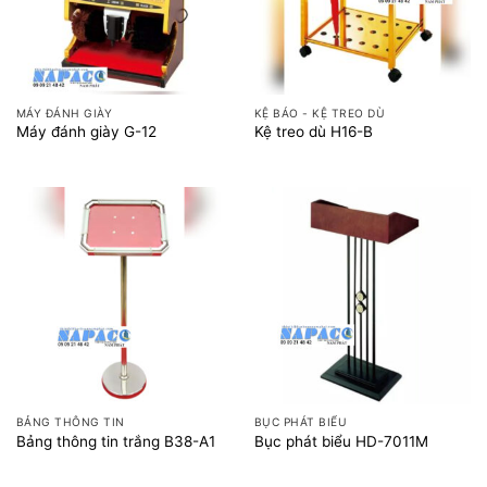
MÁY ĐÁNH GIÀY
KỆ BÁO - KỆ TREO DÙ
Máy đánh giày G-12
Kệ treo dù H16-B
BẢNG THÔNG TIN
BỤC PHÁT BIỂU
Bảng thông tin trắng B38-A1
Bục phát biểu HD-7011M