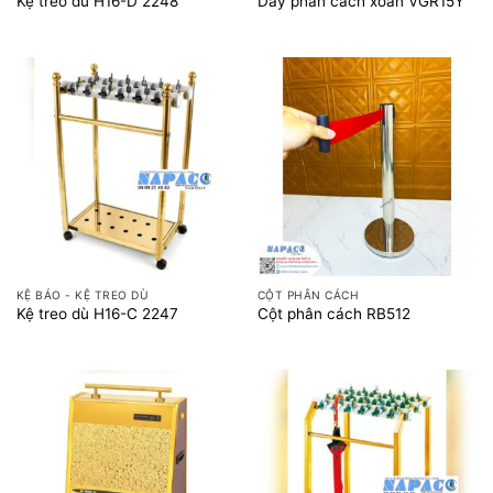
Kệ treo dù H16-D 2248
Dây phân cách xoắn VGR15Y
KỆ BÁO - KỆ TREO DÙ
CỘT PHÂN CÁCH
Kệ treo dù H16-C 2247
Cột phân cách RB512